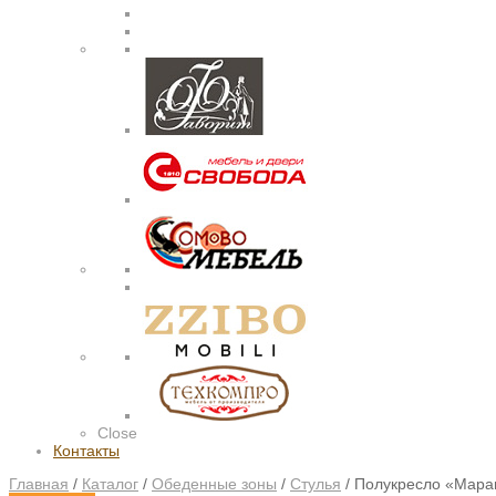
Close
Контакты
Главная
/
Каталог
/
Обеденные зоны
/
Стулья
/
Полукресло «Мара