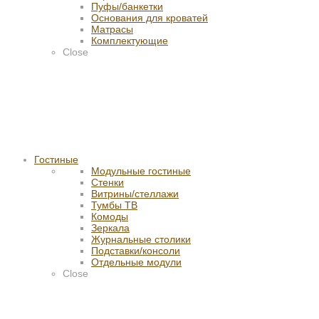
Пуфы/банкетки
Основания для кроватей
Матрасы
Комплектующие
Close
Гостиные
Модульные гостиные
Стенки
Витрины/стеллажи
Тумбы ТВ
Комоды
Зеркала
Журнальные столики
Подставки/консоли
Отдельные модули
Close