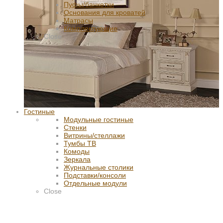
Пуфы/банкетки
Основания для кроватей
Матрасы
Комплектующие
Close
Гостиные
Модульные гостиные
Стенки
Витрины/стеллажи
Тумбы ТВ
Комоды
Зеркала
Журнальные столики
Подставки/консоли
Отдельные модули
Close