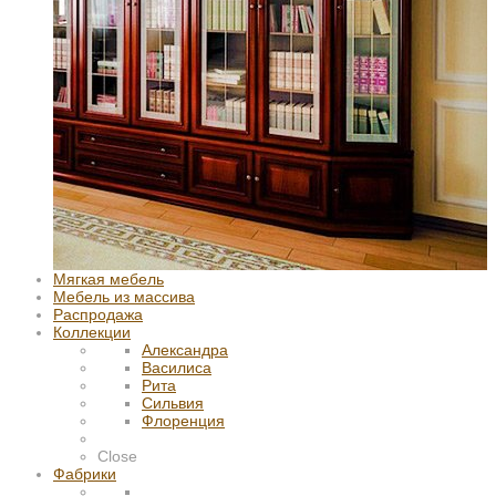
Мягкая мебель
Мебель из массива
Распродажа
Коллекции
Александра
Василиса
Рита
Сильвия
Флоренция
Close
Фабрики