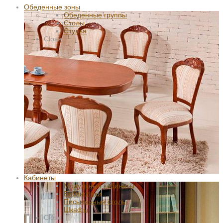
Обеденные зоны
Обеденные группы
Столы
Стулья
Close
Кабинеты
Модульные кабинеты
Библиотеки
Письменные столы
Шкафы
Close