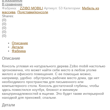
В избранное
В сравнение
Фабрика: :
ZZIBO MOBILI
Артикул:
53
Категории:
Мебель из
массива
,
Подставки/консоли
Shares:
(0)
(0)
(0)
(0)
(0)
Описание
Детали
Фабрика
Описание
Консоль угловая из натурального дерева Zzibo mobili настолько
эргономична, что может найти себе место в любом уголке
жилого и офисного помещения. С ее помощью можно,
например, удобно обустроить рабочее место дома, где нет
необходимого пространства для письменного или
компьютерного стола. Консоль достаточной глубины, чтобы
здесь поместился ноутбук, блокнот и минимум
канцпринадлежностей в ящичке. Это будет также интерьерной
находкой для прихожей, спальни.
Детали