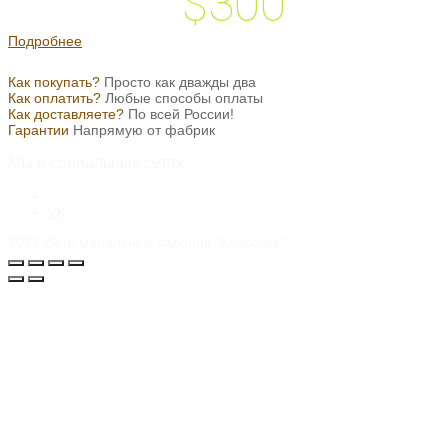
$300
 подарок на
Подробнее
Как покупать?
Просто как дважды два
Как оплатить?
Любые способы оплаты
Как доставляете?
По всей России!
Гарантии
Напрямую от фабрик
Мы в социальных сетях
VK
2026
Сеть мебельных салонов "Классика"