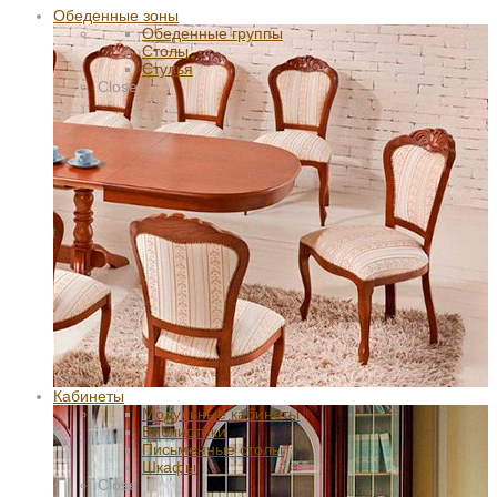
Обеденные зоны
Обеденные группы
Столы
Стулья
Close
Кабинеты
Модульные кабинеты
Библиотеки
Письменные столы
Шкафы
Close