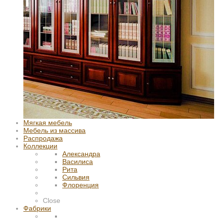
Мягкая мебель
Мебель из массива
Распродажа
Коллекции
Александра
Василиса
Рита
Сильвия
Флоренция
Close
Фабрики