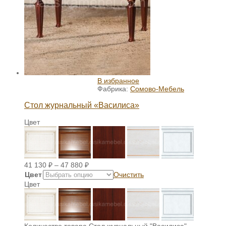
В избранное
Фабрика:
Сомово-Мебель
Стол журнальный «Василиса»
Цвет
41 130
₽
–
47 880
₽
Цвет
Очистить
Цвет
Количество товара Стол журнальный "Василиса"