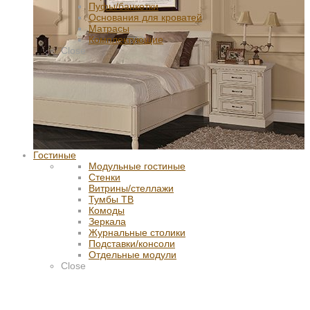
Пуфы/банкетки
Основания для кроватей
Матрасы
Комплектующие
Close
Гостиные
Модульные гостиные
Стенки
Витрины/стеллажи
Тумбы ТВ
Комоды
Зеркала
Журнальные столики
Подставки/консоли
Отдельные модули
Close