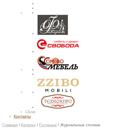
Close
Контакты
Главная
/
Каталог
/
Гостиные
/
Журнальные столики