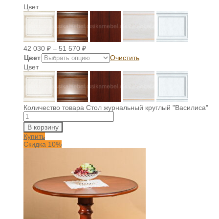
Цвет
42 030
₽
–
51 570
₽
Цвет
Очистить
Цвет
Количество товара Стол журнальный круглый "Василиса"
В корзину
Купить
Скидка 10%