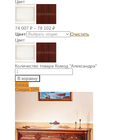
Цвет
74 007
₽
–
78 102
₽
Цвет
Очистить
Цвет
Количество товара Комод "Александра"
В корзину
Купить
Скидка 10%