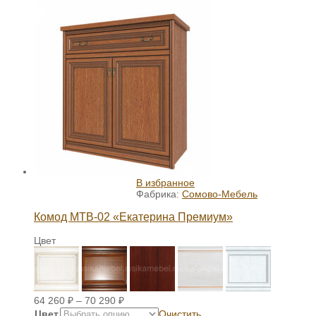
В избранное
Фабрика:
Сомово-Мебель
Комод МТВ-02 «Екатерина Премиум»
Цвет
64 260
₽
–
70 290
₽
Цвет
Очистить