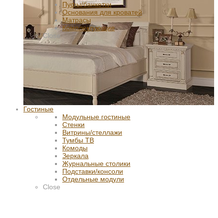
Пуфы/банкетки
Основания для кроватей
Матрасы
Комплектующие
Close
Гостиные
Модульные гостиные
Стенки
Витрины/стеллажи
Тумбы ТВ
Комоды
Зеркала
Журнальные столики
Подставки/консоли
Отдельные модули
Close