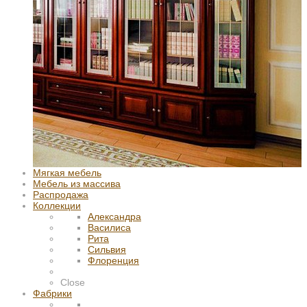
Мягкая мебель
Мебель из массива
Распродажа
Коллекции
Александра
Василиса
Рита
Сильвия
Флоренция
Close
Фабрики