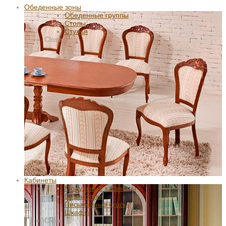
Обеденные зоны
Обеденные группы
Столы
Стулья
Close
Кабинеты
Модульные кабинеты
Библиотеки
Письменные столы
Шкафы
Close