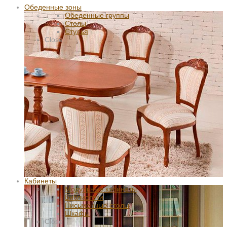
Обеденные зоны
Обеденные группы
Столы
Стулья
Close
Кабинеты
Модульные кабинеты
Библиотеки
Письменные столы
Шкафы
Close