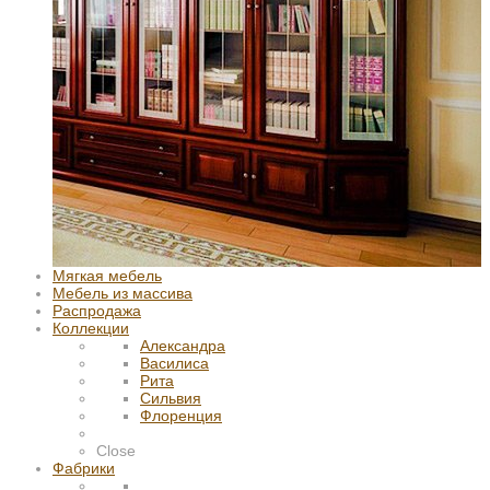
Мягкая мебель
Мебель из массива
Распродажа
Коллекции
Александра
Василиса
Рита
Сильвия
Флоренция
Close
Фабрики