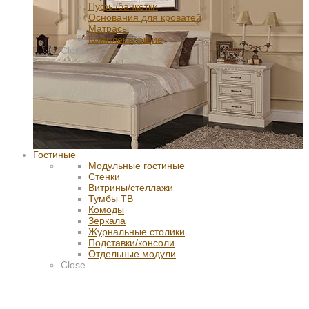
Пуфы/банкетки
Основания для кроватей
Матрасы
Комплектующие
Close
Гостиные
Модульные гостиные
Стенки
Витрины/стеллажи
Тумбы ТВ
Комоды
Зеркала
Журнальные столики
Подставки/консоли
Отдельные модули
Close