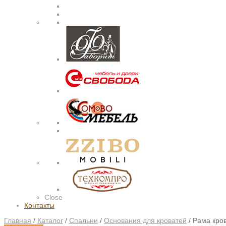
Close
Контакты
Главная
/
Каталог
/
Спальни
/
Основания для кроватей
/
Рама кров