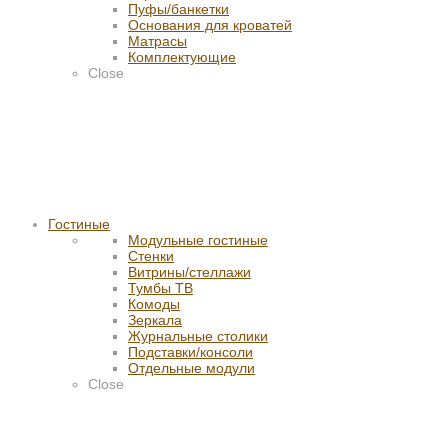
Пуфы/банкетки
Основания для кроватей
Матрасы
Комплектующие
Close
Гостиные
Модульные гостиные
Стенки
Витрины/стеллажи
Тумбы ТВ
Комоды
Зеркала
Журнальные столики
Подставки/консоли
Отдельные модули
Close