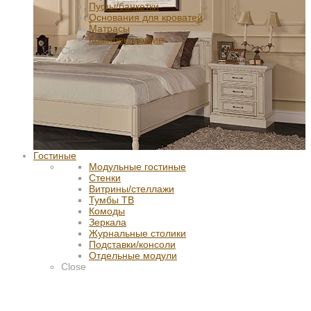
Пуфы/банкетки
Основания для кроватей
Матрасы
Комплектующие
Close
Гостиные
Модульные гостиные
Стенки
Витрины/стеллажи
Тумбы ТВ
Комоды
Зеркала
Журнальные столики
Подставки/консоли
Отдельные модули
Close