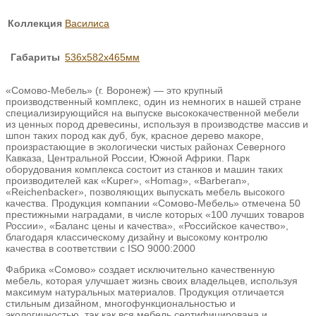
Коллекция
Василиса
Габариты
536х582х465мм
«Сомово-Мебель» (г. Воронеж) — это крупный
производственный комплекс, один из немногих в нашей стране
специализирующийся на выпуске высококачественной мебели
из ценных пород древесины, используя в производстве массив и
шпон таких пород как дуб, бук, красное дерево макоре,
произрастающие в экологически чистых районах Северного
Кавказа, Центральной России, Южной Африки. Парк
оборудования комплекса состоит из станков и машин таких
производителей как «Kuper», «Homag», «Barberan»,
«Reichenbacker», позволяющих выпускать мебель высокого
качества. Продукция компании «Сомово-Мебель» отмечена 50
престижными наградами, в числе которых «100 лучших товаров
России», «Баланс цены и качества», «Российское качество»,
благодаря классическому дизайну и высокому контролю
качества в соответствии с ISO 9000:2000
Фабрика «Сомово» создает исключительно качественную
мебель, которая улучшает жизнь своих владельцев, используя
максимум натуральных материалов. Продукция отличается
стильным дизайном, многофункциональностью и
экологичностью, так как вся мебель сертифицирована и