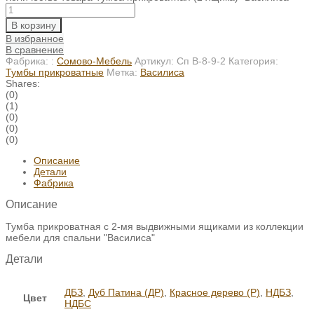
В корзину
В избранное
В сравнение
Фабрика: :
Сомово-Мебель
Артикул:
Сп В-8-9-2
Категория:
Тумбы прикроватные
Метка:
Василиса
Shares:
(0)
(1)
(0)
(0)
(0)
Описание
Детали
Фабрика
Описание
Тумба прикроватная с 2-мя выдвижными ящиками из коллекции
мебели для спальни "Василиса"
Детали
ДБЗ
,
Дуб Патина (ДР)
,
Красное дерево (Р)
,
НДБЗ
,
Цвет
НДБС