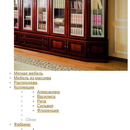
Мягкая мебель
Мебель из массива
Распродажа
Коллекции
Александра
Василиса
Рита
Сильвия
Флоренция
Close
Фабрики