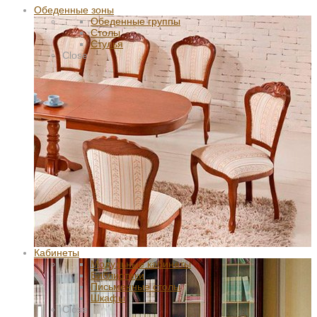
Обеденные зоны
Обеденные группы
Столы
Стулья
Close
Кабинеты
Модульные кабинеты
Библиотеки
Письменные столы
Шкафы
Close