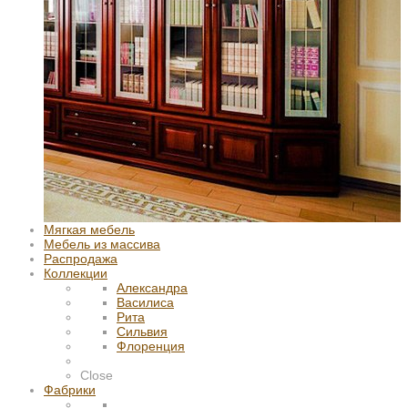
Мягкая мебель
Мебель из массива
Распродажа
Коллекции
Александра
Василиса
Рита
Сильвия
Флоренция
Close
Фабрики