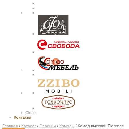
Close
Контакты
Главная
/
Каталог
/
Спальни
/
Комоды
/
Комод высокий Florence