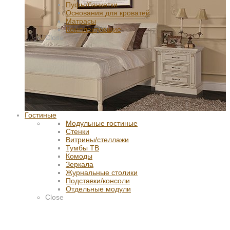
Пуфы/банкетки
Основания для кроватей
Матрасы
Комплектующие
Close
Гостиные
Модульные гостиные
Стенки
Витрины/стеллажи
Тумбы ТВ
Комоды
Зеркала
Журнальные столики
Подставки/консоли
Отдельные модули
Close