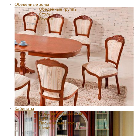
Обеденные зоны
Обеденные группы
Столы
Стулья
Close
Кабинеты
Модульные кабинеты
Библиотеки
Письменные столы
Шкафы
Close