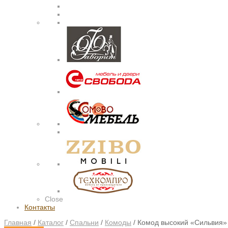
Close
Контакты
Главная
/
Каталог
/
Спальни
/
Комоды
/
Комод высокий «Сильвия»