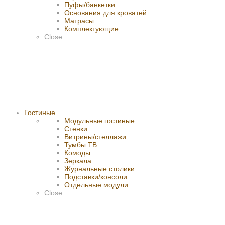
Пуфы/банкетки
Основания для кроватей
Матрасы
Комплектующие
Close
Гостиные
Модульные гостиные
Стенки
Витрины/стеллажи
Тумбы ТВ
Комоды
Зеркала
Журнальные столики
Подставки/консоли
Отдельные модули
Close