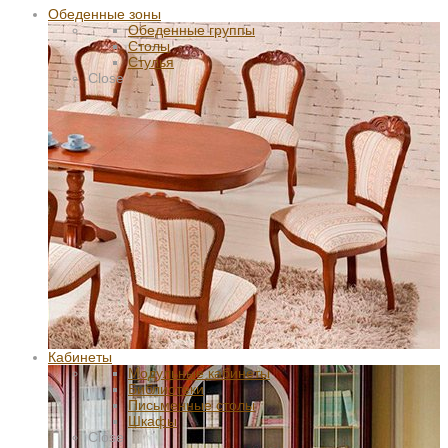
Обеденные зоны
Обеденные группы
Столы
Стулья
Close
Кабинеты
Модульные кабинеты
Библиотеки
Письменные столы
Шкафы
Close