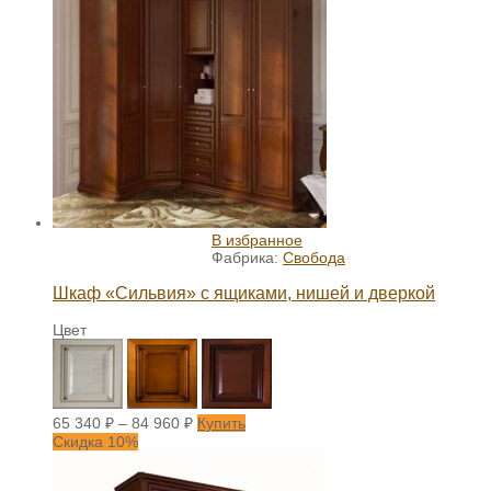
В избранное
Фабрика:
Свобода
Шкаф «Сильвия» с ящиками, нишей и дверкой
Цвет
65 340
₽
–
84 960
₽
Купить
Скидка 10%