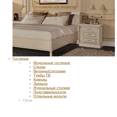
Пуфы/банкетки
Основания для кроватей
Матрасы
Комплектующие
Close
Гостиные
Модульные гостиные
Стенки
Витрины/стеллажи
Тумбы ТВ
Комоды
Зеркала
Журнальные столики
Подставки/консоли
Отдельные модули
Close