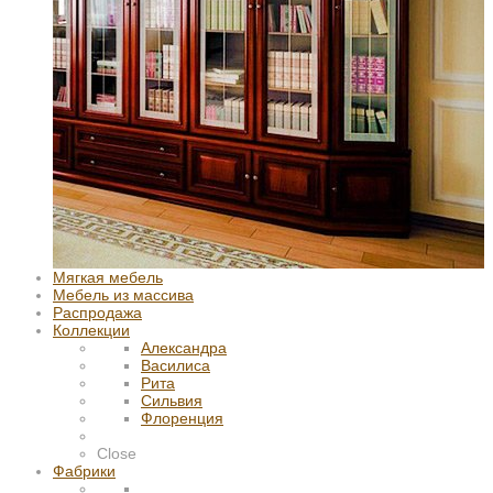
Мягкая мебель
Мебель из массива
Распродажа
Коллекции
Александра
Василиса
Рита
Сильвия
Флоренция
Close
Фабрики