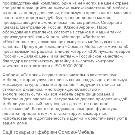
производственный комплекс, один из немногих в нашей стране
специализирующийся на выпуске высококачественной мебели
из ценных пород древесины, используя в производстве массив и
шпон таких пород как дуб, бук, красное дерево макоре,
произрастающие в экологически чистых районах Северного
Кавказа, Центральной России, Южной Африки. Парк
оборудования комплекса состоит из станков и машин таких
производителей как «Kuper», «Homag», «Barberan»,
«Reichenbacker», позволяющих выпускать мебель высокого
качества. Продукция компании «Сомово-Мебель» отмечена 50
престижными наградами, в числе которых «100 лучших товаров
России», «Баланс цены и качества», «Российское качество»,
благодаря классическому дизайну и высокому контролю
качества в соответствии с ISO 9000:2000
Фабрика «Сомово» создает исключительно качественную
мебель, которая улучшает жизнь своих владельцев, используя
максимум натуральных материалов. Продукция отличается
стильным дизайном, многофункциональностью и
экологичностью, так как вся мебель сертифицирована и
безопасна для здоровья. Натуральное дерево придает каждой
мебели уникальный рисунок, что делает ее поистине
эксклюзивной. Качество и надежная немецкая фурнитура,
является приоритетом, что гарантирует комфортное
использование и долговечность изделий и обеспечивает уют в
вашем доме.
Ещё товары от фабрики Сомово-Мебель