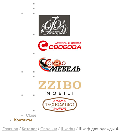
Close
Контакты
Главная
/
Каталог
/
Спальни
/
Шкафы
/
Шкаф для одежды 4-