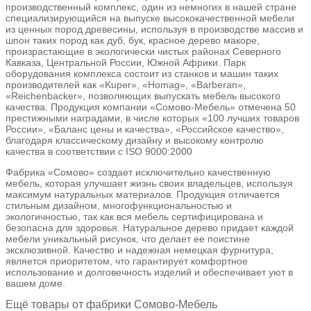
производственный комплекс, один из немногих в нашей стране
специализирующийся на выпуске высококачественной мебели
из ценных пород древесины, используя в производстве массив и
шпон таких пород как дуб, бук, красное дерево макоре,
произрастающие в экологически чистых районах Северного
Кавказа, Центральной России, Южной Африки. Парк
оборудования комплекса состоит из станков и машин таких
производителей как «Kuper», «Homag», «Barberan»,
«Reichenbacker», позволяющих выпускать мебель высокого
качества. Продукция компании «Сомово-Мебель» отмечена 50
престижными наградами, в числе которых «100 лучших товаров
России», «Баланс цены и качества», «Российское качество»,
благодаря классическому дизайну и высокому контролю
качества в соответствии с ISO 9000:2000
Фабрика «Сомово» создает исключительно качественную
мебель, которая улучшает жизнь своих владельцев, используя
максимум натуральных материалов. Продукция отличается
стильным дизайном, многофункциональностью и
экологичностью, так как вся мебель сертифицирована и
безопасна для здоровья. Натуральное дерево придает каждой
мебели уникальный рисунок, что делает ее поистине
эксклюзивной. Качество и надежная немецкая фурнитура,
является приоритетом, что гарантирует комфортное
использование и долговечность изделий и обеспечивает уют в
вашем доме.
Ещё товары от фабрики Сомово-Мебель