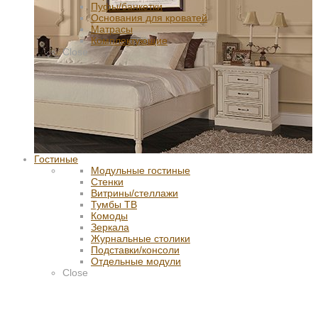
Пуфы/банкетки
Основания для кроватей
Матрасы
Комплектующие
Close
Гостиные
Модульные гостиные
Стенки
Витрины/стеллажи
Тумбы ТВ
Комоды
Зеркала
Журнальные столики
Подставки/консоли
Отдельные модули
Close