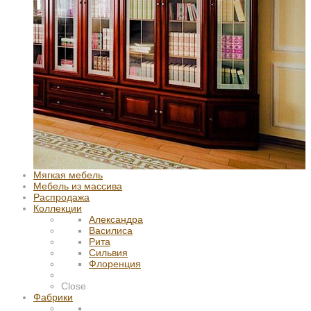
Мягкая мебель
Мебель из массива
Распродажа
Коллекции
Александра
Василиса
Рита
Сильвия
Флоренция
Close
Фабрики