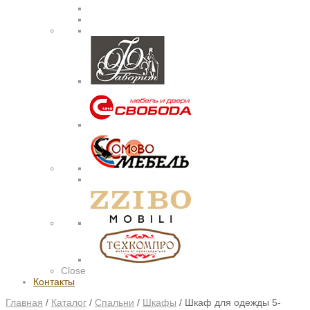
Close
Контакты
Главная
/
Каталог
/
Спальни
/
Шкафы
/
Шкаф для одежды 5-