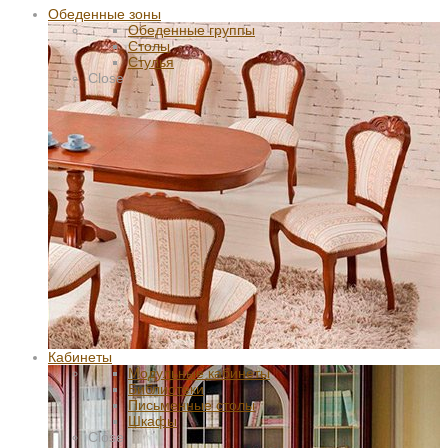
Обеденные зоны
Обеденные группы
Столы
Стулья
Close
Кабинеты
Модульные кабинеты
Библиотеки
Письменные столы
Шкафы
Close