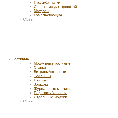
Пуфы/банкетки
Основания для кроватей
Матрасы
Комплектующие
Close
Гостиные
Модульные гостиные
Стенки
Витрины/стеллажи
Тумбы ТВ
Комоды
Зеркала
Журнальные столики
Подставки/консоли
Отдельные модули
Close