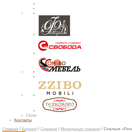
Close
Контакты
Главная
/
Каталог
/
Спальни
/
Модульные спальни
/
Спальня «Рит