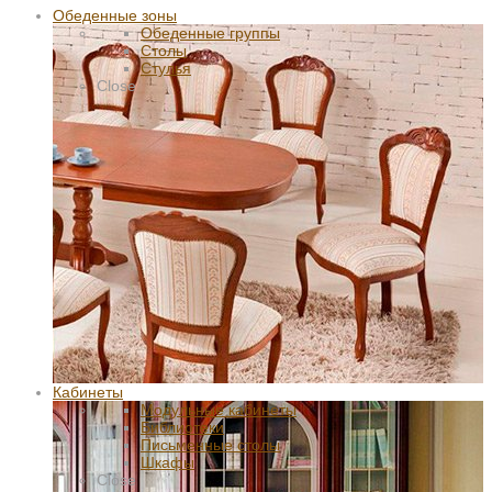
Обеденные зоны
Обеденные группы
Столы
Стулья
Close
Кабинеты
Модульные кабинеты
Библиотеки
Письменные столы
Шкафы
Close