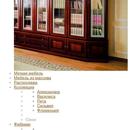
Мягкая мебель
Мебель из массива
Распродажа
Коллекции
Александра
Василиса
Рита
Сильвия
Флоренция
Close
Фабрики