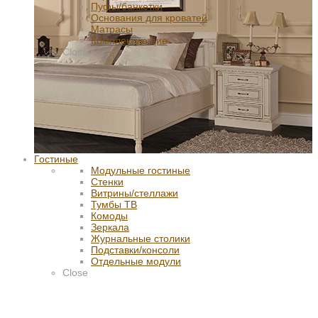
Пуфы/банкетки
Основания для кроватей
Матрасы
Комплектующие
Close
Гостиные
Модульные гостиные
Стенки
Витрины/стеллажи
Тумбы ТВ
Комоды
Зеркала
Журнальные столики
Подставки/консоли
Отдельные модули
Close