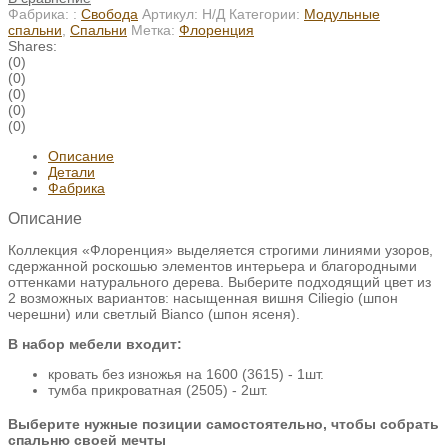
Фабрика: :
Свобода
Артикул:
Н/Д
Категории:
Модульные
спальни
,
Спальни
Метка:
Флоренция
Shares:
(0)
(0)
(0)
(0)
(0)
Описание
Детали
Фабрика
Описание
Коллекция «Флоренция» выделяется строгими линиями узоров,
сдержанной роскошью элементов интерьера и благородными
оттенками натурального дерева. Выберите подходящий цвет из
2 возможных вариантов: насыщенная вишня Ciliegio (шпон
черешни) или светлый Bianco (шпон ясеня).
В набор мебели входит:
кровать без изножья на 1600 (3615) - 1шт.
тумба прикроватная (2505) - 2шт.
Выберите нужные позиции самостоятельно, чтобы собрать
спальню своей мечты