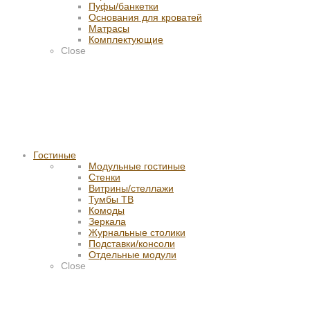
Пуфы/банкетки
Основания для кроватей
Матрасы
Комплектующие
Close
Гостиные
Модульные гостиные
Стенки
Витрины/стеллажи
Тумбы ТВ
Комоды
Зеркала
Журнальные столики
Подставки/консоли
Отдельные модули
Close