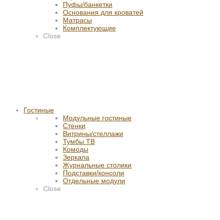
Пуфы/банкетки
Основания для кроватей
Матрасы
Комплектующие
Close
Гостиные
Модульные гостиные
Стенки
Витрины/стеллажи
Тумбы ТВ
Комоды
Зеркала
Журнальные столики
Подставки/консоли
Отдельные модули
Close