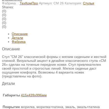
Фабрика: :
ТехКомПро
Артикул:
СМ 26
Категория:
Стулья
Shares:
(0)
(0)
(0)
(0)
(0)
Описание
Детали
Фабрика
Описание
Стул "СМ 26" классической формы с мягким сиденьем и жесткой
спинкой. Визуальный акцент в дизайне классического стула «СМ
26» сделан на точеные передние ножки. Стул привлекателен
своей простотой и строгостью линий. Мягкое сиденье даст
ощущение комфорта. Возможны 4 варианта ножек
(представлены на фото).
Детали
Габариты
415х439х996мм
Покрытие
морилка, морилка+патина, эмаль, эмаль+патина