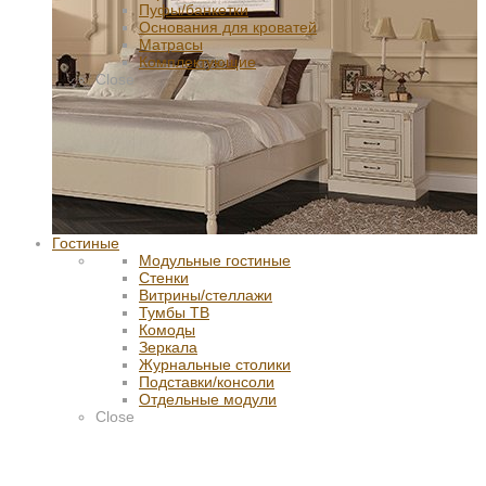
Пуфы/банкетки
Основания для кроватей
Матрасы
Комплектующие
Close
Гостиные
Модульные гостиные
Стенки
Витрины/стеллажи
Тумбы ТВ
Комоды
Зеркала
Журнальные столики
Подставки/консоли
Отдельные модули
Close