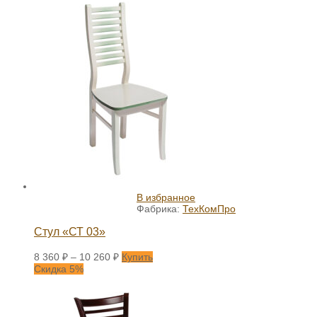
В избранное
Фабрика:
ТехКомПро
Стул «СТ 03»
8 360
₽
–
10 260
₽
Купить
Скидка 5%