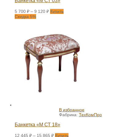
Банкетка «М СТ 03»
5 700
₽
–
9 120
₽
Купить
Скидка 5%
В избранное
Фабрика:
ТехКомПро
Банкетка «М СТ 18»
12 445
₽
–
15 865
₽
Купить