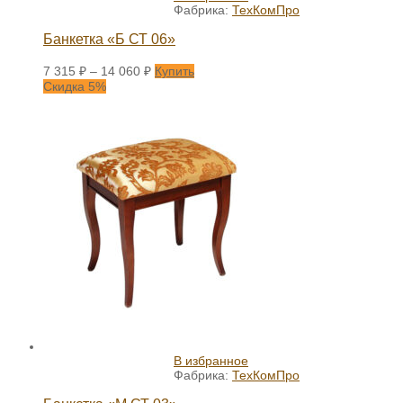
Фабрика:
ТехКомПро
Банкетка «Б СТ 06»
7 315
₽
–
14 060
₽
Купить
Скидка 5%
В избранное
Фабрика:
ТехКомПро