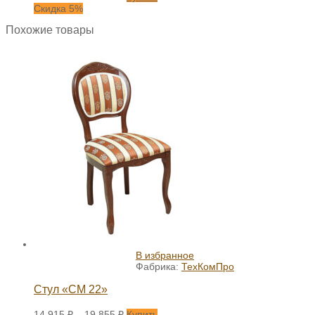
Скидка 5%
Похожие товары
В избранное
Фабрика:
ТехКомПро
Стул «СМ 22»
14 915
₽
–
19 855
₽
Купить