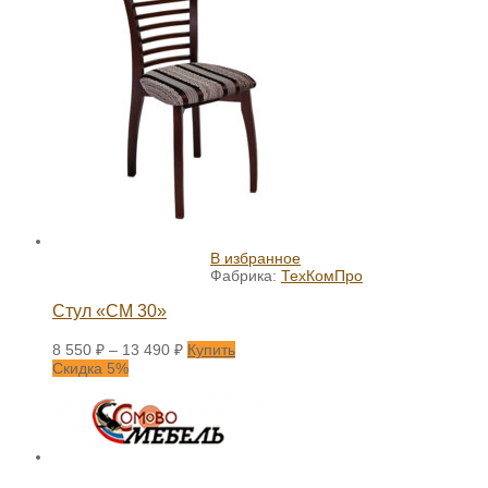
В избранное
Фабрика:
ТехКомПро
Стул «СМ 30»
8 550
₽
–
13 490
₽
Купить
Скидка 5%