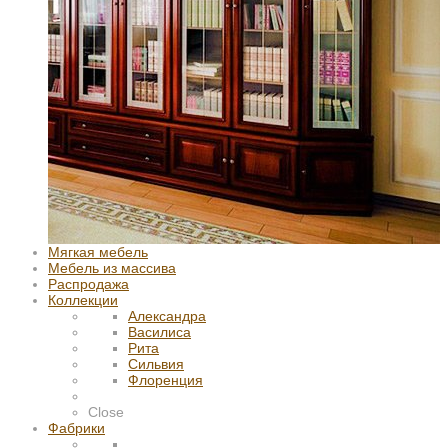
Мягкая мебель
Мебель из массива
Распродажа
Коллекции
Александра
Василиса
Рита
Сильвия
Флоренция
Close
Фабрики