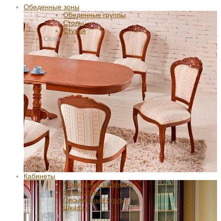
Обеденные зоны
Обеденные группы
Столы
Стулья
Close
Кабинеты
Модульные кабинеты
Библиотеки
Письменные столы
Шкафы
Close