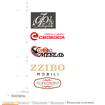
Close
Контакты
Главная
/
Каталог
/
Прихожие
/
Вешалки
/
Вешалка-плечики