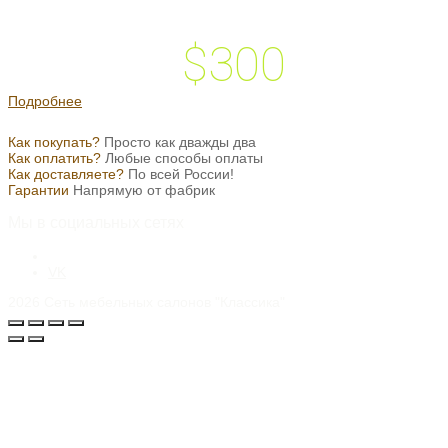
$300
 подарок на
Подробнее
Как покупать?
Просто как дважды два
Как оплатить?
Любые способы оплаты
Как доставляете?
По всей России!
Гарантии
Напрямую от фабрик
Мы в социальных сетях
VK
2026
Сеть мебельных салонов "Классика"