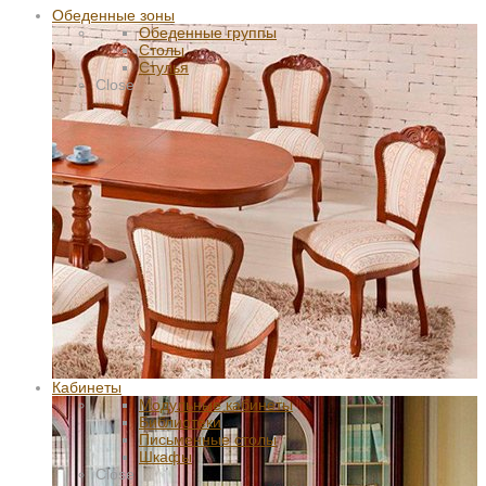
Обеденные зоны
Обеденные группы
Столы
Стулья
Close
Кабинеты
Модульные кабинеты
Библиотеки
Письменные столы
Шкафы
Close