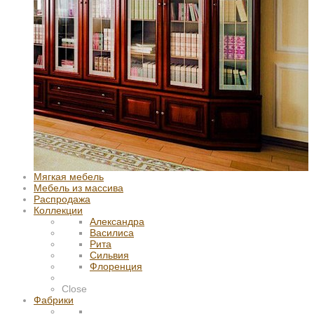
Мягкая мебель
Мебель из массива
Распродажа
Коллекции
Александра
Василиса
Рита
Сильвия
Флоренция
Close
Фабрики