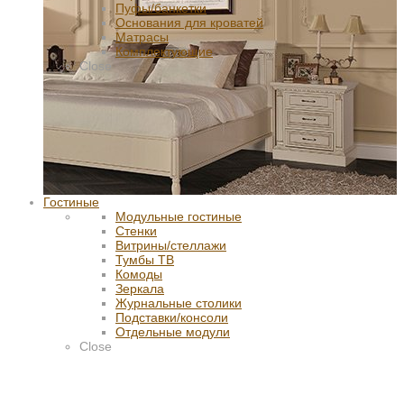
Пуфы/банкетки
Основания для кроватей
Матрасы
Комплектующие
Close
Гостиные
Модульные гостиные
Стенки
Витрины/стеллажи
Тумбы ТВ
Комоды
Зеркала
Журнальные столики
Подставки/консоли
Отдельные модули
Close