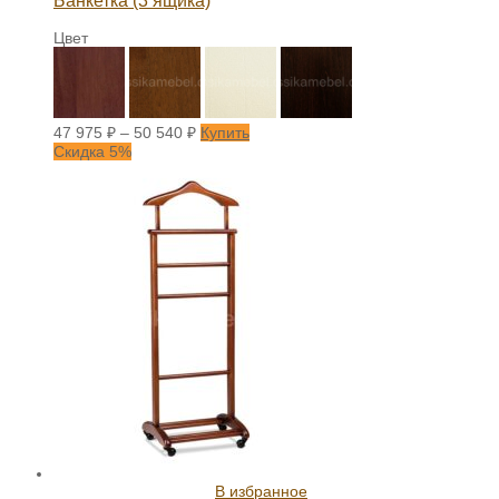
Банкетка (3 ящика)
Цвет
47 975
₽
–
50 540
₽
Купить
Скидка 5%
В избранное