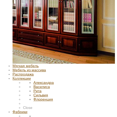
Мягкая мебель
Мебель из массива
Распродажа
Коллекции
Александра
Василиса
Рита
Сильвия
Флоренция
Close
Фабрики