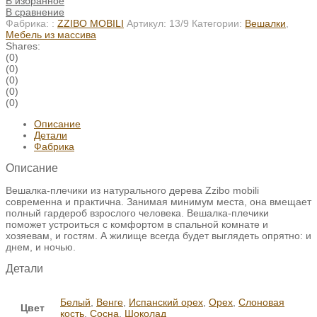
В избранное
В сравнение
Фабрика: :
ZZIBO MOBILI
Артикул:
13/9
Категории:
Вешалки
,
Мебель из массива
Shares:
(0)
(0)
(0)
(0)
(0)
Описание
Детали
Фабрика
Описание
Вешалка-плечики из натурального дерева Zzibo mobili
современна и практична. Занимая минимум места, она вмещает
полный гардероб взрослого человека. Вешалка-плечики
поможет устроиться с комфортом в спальной комнате и
хозяевам, и гостям. А жилище всегда будет выглядеть опрятно: и
днем, и ночью.
Детали
Белый
,
Венге
,
Испанский орех
,
Орех
,
Слоновая
Цвет
кость
,
Сосна
,
Шоколад