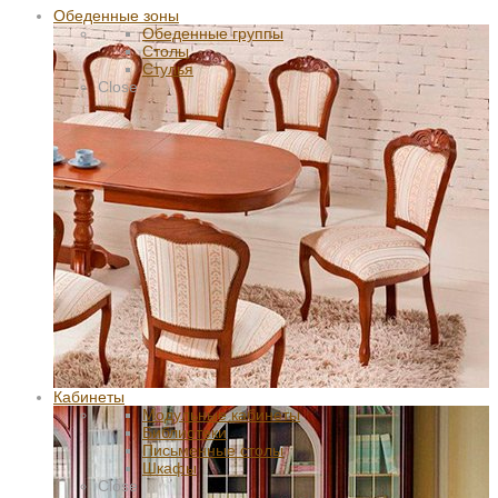
Обеденные зоны
Обеденные группы
Столы
Стулья
Close
Кабинеты
Модульные кабинеты
Библиотеки
Письменные столы
Шкафы
Close