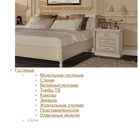
Пуфы/банкетки
Основания для кроватей
Матрасы
Комплектующие
Close
Гостиные
Модульные гостиные
Стенки
Витрины/стеллажи
Тумбы ТВ
Комоды
Зеркала
Журнальные столики
Подставки/консоли
Отдельные модули
Close