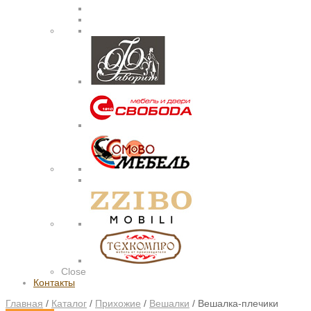
Close
Контакты
Главная
/
Каталог
/
Прихожие
/
Вешалки
/
Вешалка-плечики