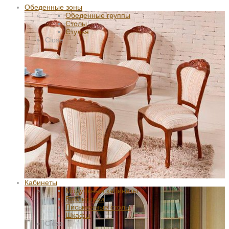
Обеденные зоны
Обеденные группы
Столы
Стулья
Close
Кабинеты
Модульные кабинеты
Библиотеки
Письменные столы
Шкафы
Close