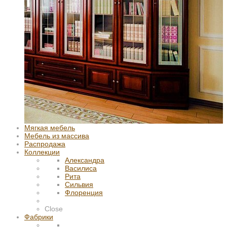
Мягкая мебель
Мебель из массива
Распродажа
Коллекции
Александра
Василиса
Рита
Сильвия
Флоренция
Close
Фабрики