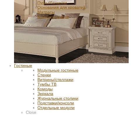
Пуфы/банкетки
Основания для кроватей
Матрасы
Комплектующие
Close
Гостиные
Модульные гостиные
Стенки
Витрины/стеллажи
Тумбы ТВ
Комоды
Зеркала
Журнальные столики
Подставки/консоли
Отдельные модули
Close