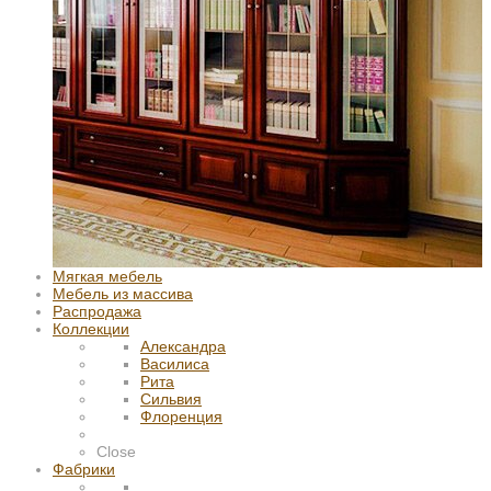
Мягкая мебель
Мебель из массива
Распродажа
Коллекции
Александра
Василиса
Рита
Сильвия
Флоренция
Close
Фабрики