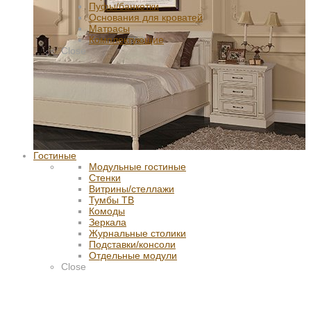
Пуфы/банкетки
Основания для кроватей
Матрасы
Комплектующие
Close
Гостиные
Модульные гостиные
Стенки
Витрины/стеллажи
Тумбы ТВ
Комоды
Зеркала
Журнальные столики
Подставки/консоли
Отдельные модули
Close