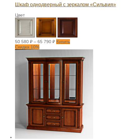
Шкаф однодверный с зеркалом «Сильвия»
Цвет
50 580
₽
–
65 790
₽
Купить
Скидка 10%