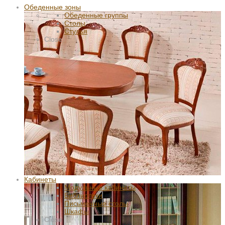
Обеденные зоны
Обеденные группы
Столы
Стулья
Close
Кабинеты
Модульные кабинеты
Библиотеки
Письменные столы
Шкафы
Close