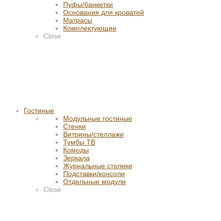
Пуфы/банкетки
Основания для кроватей
Матрасы
Комплектующие
Close
Гостиные
Модульные гостиные
Стенки
Витрины/стеллажи
Тумбы ТВ
Комоды
Зеркала
Журнальные столики
Подставки/консоли
Отдельные модули
Close