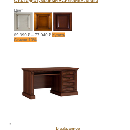
Стол однотумбовый «Сильвия» левый
Цвет
69 390
₽
–
77 040
₽
Купить
Скидка 10%
В избранное