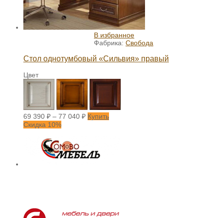
В избранное
Фабрика:
Свобода
Стол однотумбовый «Сильвия» правый
Цвет
69 390
₽
–
77 040
₽
Купить
Скидка 10%