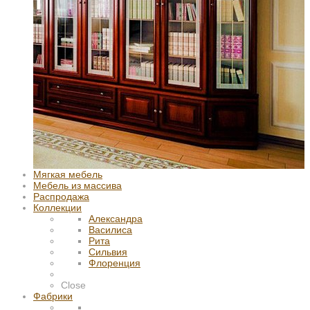
Мягкая мебель
Мебель из массива
Распродажа
Коллекции
Александра
Василиса
Рита
Сильвия
Флоренция
Close
Фабрики