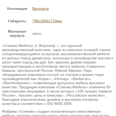
Коллекция
Василиса
Габариты
795x1804x710мм
Материал
шпон
корпуса
«Сомово-Мебель» (г. Воронеж) — это крупный
производственный комплекс, один из немногих в нашей стране
специализирующийся на выпуске высококачественной мебели
из ценных пород древесины, используя в производстве массив и
шпон таких пород как дуб, бук, красное дерево макоре,
произрастающие в экологически чистых районах Северного
Кавказа, Центральной России, Южной Африки. Парк
оборудования комплекса состоит из станков и машин таких
производителей как «Kuper», «Homag», «Barberan»,
«Reichenbacker», позволяющих выпускать мебель высокого
качества. Продукция компании «Сомово-Мебель» отмечена 50
престижными наградами, в числе которых «100 лучших товаров
России», «Баланс цены и качества», «Российское качество»,
благодаря классическому дизайну и высокому контролю
качества в соответствии с ISO 9000:2000
Фабрика «Сомово» создает исключительно качественную
мебель, которая улучшает жизнь своих владельцев, используя