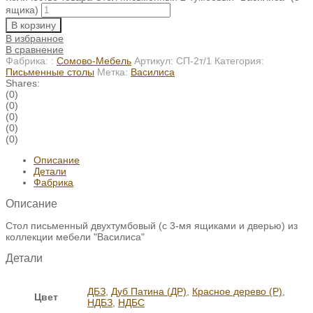
ящика)
В корзину
В избранное
В сравнение
Фабрика: :
Сомово-Мебель
Артикул:
СП-2т/1
Категория:
Письменные столы
Метка:
Василиса
Shares:
(0)
(0)
(0)
(0)
(0)
Описание
Детали
Фабрика
Описание
Стол письменный двухтумбовый (с 3-мя ящиками и дверью) из
коллекции мебели "Василиса"
Детали
ДБЗ
,
Дуб Патина (ДР)
,
Красное дерево (Р)
,
Цвет
НДБЗ
,
НДБС