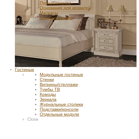
Пуфы/банкетки
Основания для кроватей
Матрасы
Комплектующие
Close
Гостиные
Модульные гостиные
Стенки
Витрины/стеллажи
Тумбы ТВ
Комоды
Зеркала
Журнальные столики
Подставки/консоли
Отдельные модули
Close