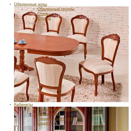
Обеденные зоны
Обеденные группы
Столы
Стулья
Close
Кабинеты
Модульные кабинеты
Библиотеки
Письменные столы
Шкафы
Close