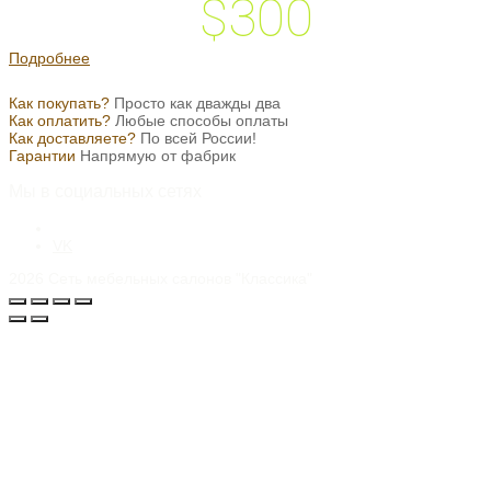
$300
 подарок на
Подробнее
Как покупать?
Просто как дважды два
Как оплатить?
Любые способы оплаты
Как доставляете?
По всей России!
Гарантии
Напрямую от фабрик
Мы в социальных сетях
VK
2026
Сеть мебельных салонов "Классика"