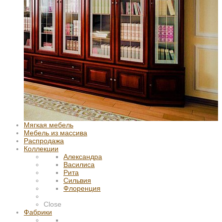
Мягкая мебель
Мебель из массива
Распродажа
Коллекции
Александра
Василиса
Рита
Сильвия
Флоренция
Close
Фабрики