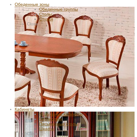
Обеденные зоны
Обеденные группы
Столы
Стулья
Close
Кабинеты
Модульные кабинеты
Библиотеки
Письменные столы
Шкафы
Close