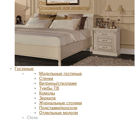
Пуфы/банкетки
Основания для кроватей
Матрасы
Комплектующие
Close
Гостиные
Модульные гостиные
Стенки
Витрины/стеллажи
Тумбы ТВ
Комоды
Зеркала
Журнальные столики
Подставки/консоли
Отдельные модули
Close