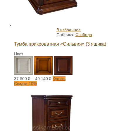
В избранное
Фабрика:
Свобода
Тумба прикроватная «Сильвия» (3 ящика)
Цвет
37 800
₽
–
49 140
₽
Купить
Скидка 10%