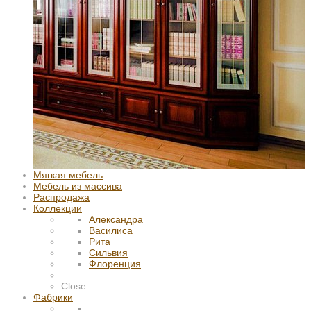
Мягкая мебель
Мебель из массива
Распродажа
Коллекции
Александра
Василиса
Рита
Сильвия
Флоренция
Close
Фабрики