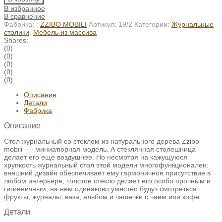
В избранное
В сравнение
Фабрика: :
ZZIBO MOBILI
Артикул:
19/2
Категории:
Журнальные
столики
,
Мебель из массива
Shares:
(0)
(0)
(0)
(0)
(0)
Описание
Детали
Фабрика
Описание
Стол журнальный со стеклом из натурального дерева Zzibo
mobili — миниатюрная модель. А стеклянная столешница
делает его еще воздушнее. Но несмотря на кажущуюся
хрупкость журнальный стол этой модели многофункционален:
внешний дизайн обеспечивает ему гармоничное присутствие в
любом интерьере, толстое стекло делает его особо прочным и
гигиеничным, на нем одинаково уместно будут смотреться
фрукты, журналы, ваза, альбом и чашечки с чаем или кофе.
Детали