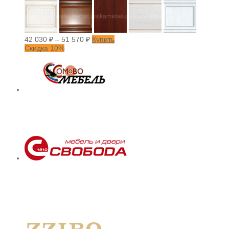
42 030
₽
–
51 570
₽
Купить
Скидка 10%