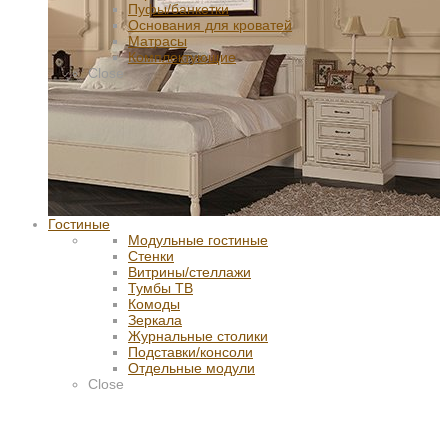
Пуфы/банкетки
Основания для кроватей
Матрасы
Комплектующие
Close
Гостиные
Модульные гостиные
Стенки
Витрины/стеллажи
Тумбы ТВ
Комоды
Зеркала
Журнальные столики
Подставки/консоли
Отдельные модули
Close