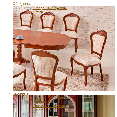
Обеденные зоны
Обеденные группы
Столы
Стулья
Close
Кабинеты
Модульные кабинеты
Библиотеки
Письменные столы
Шкафы
Close