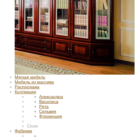
Мягкая мебель
Мебель из массива
Распродажа
Коллекции
Александра
Василиса
Рита
Сильвия
Флоренция
Close
Фабрики