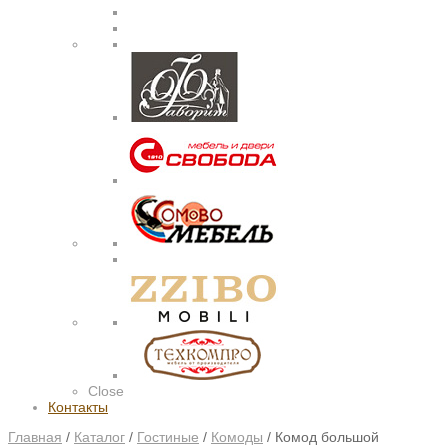
Close
Контакты
Главная
/
Каталог
/
Гостиные
/
Комоды
/
Комод большой