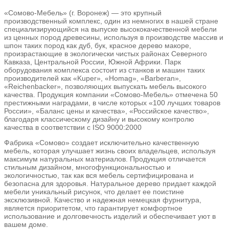
«Сомово-Мебель» (г. Воронеж) — это крупный
производственный комплекс, один из немногих в нашей стране
специализирующийся на выпуске высококачественной мебели
из ценных пород древесины, используя в производстве массив и
шпон таких пород как дуб, бук, красное дерево макоре,
произрастающие в экологически чистых районах Северного
Кавказа, Центральной России, Южной Африки. Парк
оборудования комплекса состоит из станков и машин таких
производителей как «Kuper», «Homag», «Barberan»,
«Reichenbacker», позволяющих выпускать мебель высокого
качества. Продукция компании «Сомово-Мебель» отмечена 50
престижными наградами, в числе которых «100 лучших товаров
России», «Баланс цены и качества», «Российское качество»,
благодаря классическому дизайну и высокому контролю
качества в соответствии с ISO 9000:2000
Фабрика «Сомово» создает исключительно качественную
мебель, которая улучшает жизнь своих владельцев, используя
максимум натуральных материалов. Продукция отличается
стильным дизайном, многофункциональностью и
экологичностью, так как вся мебель сертифицирована и
безопасна для здоровья. Натуральное дерево придает каждой
мебели уникальный рисунок, что делает ее поистине
эксклюзивной. Качество и надежная немецкая фурнитура,
является приоритетом, что гарантирует комфортное
использование и долговечность изделий и обеспечивает уют в
вашем доме.