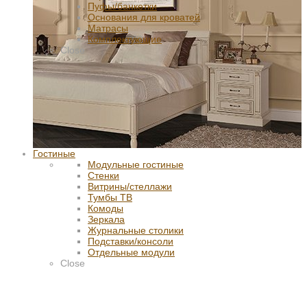
Пуфы/банкетки
Основания для кроватей
Матрасы
Комплектующие
Close
Гостиные
Модульные гостиные
Стенки
Витрины/стеллажи
Тумбы ТВ
Комоды
Зеркала
Журнальные столики
Подставки/консоли
Отдельные модули
Close