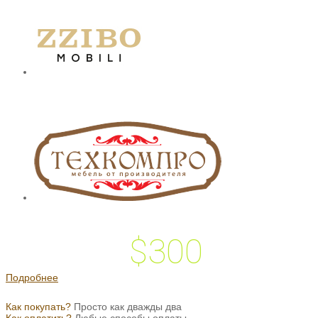
$300
 подарок на
Подробнее
Как покупать?
Просто как дважды два