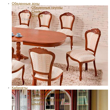
Обеденные зоны
Обеденные группы
Столы
Стулья
Close
Кабинеты
Модульные кабинеты
Библиотеки
Письменные столы
Шкафы
Close