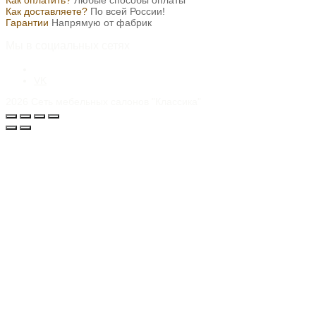
Как оплатить?
Любые способы оплаты
Как доставляете?
По всей России!
Гарантии
Напрямую от фабрик
Мы в социальных сетях
VK
2026
Сеть мебельных салонов "Классика"