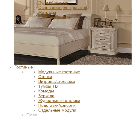
Пуфы/банкетки
Основания для кроватей
Матрасы
Комплектующие
Close
Гостиные
Модульные гостиные
Стенки
Витрины/стеллажи
Тумбы ТВ
Комоды
Зеркала
Журнальные столики
Подставки/консоли
Отдельные модули
Close