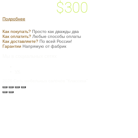
$300
 подарок на
Подробнее
Как покупать?
Просто как дважды два
Как оплатить?
Любые способы оплаты
Как доставляете?
По всей России!
Гарантии
Напрямую от фабрик
Мы в социальных сетях
VK
2026
Сеть мебельных салонов "Классика"