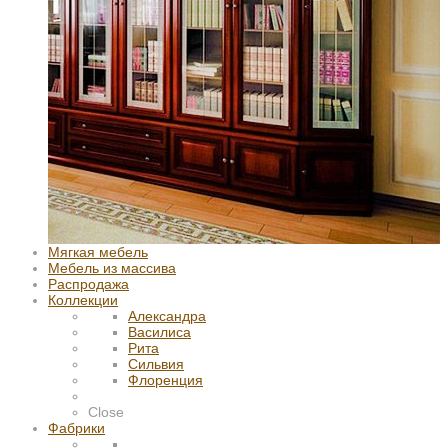
Мягкая мебель
Мебель из массива
Распродажа
Коллекции
Александра
Василиса
Рита
Сильвия
Флоренция
Close
Фабрики