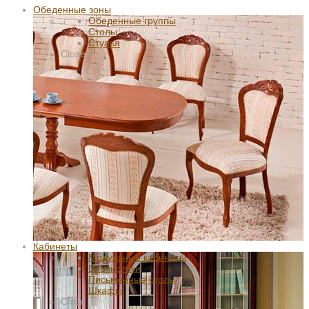
Обеденные зоны
Обеденные группы
Столы
Стулья
Close
Кабинеты
Модульные кабинеты
Библиотеки
Письменные столы
Шкафы
Close