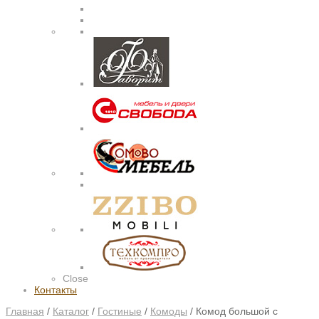
Close
Контакты
Главная
/
Каталог
/
Гостиные
/
Комоды
/
Комод большой с