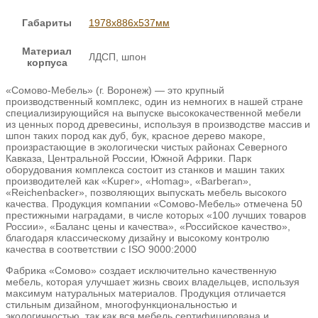
Габариты
1978х886х537мм
Материал
ЛДСП, шпон
корпуса
«Сомово-Мебель» (г. Воронеж) — это крупный
производственный комплекс, один из немногих в нашей стране
специализирующийся на выпуске высококачественной мебели
из ценных пород древесины, используя в производстве массив и
шпон таких пород как дуб, бук, красное дерево макоре,
произрастающие в экологически чистых районах Северного
Кавказа, Центральной России, Южной Африки. Парк
оборудования комплекса состоит из станков и машин таких
производителей как «Kuper», «Homag», «Barberan»,
«Reichenbacker», позволяющих выпускать мебель высокого
качества. Продукция компании «Сомово-Мебель» отмечена 50
престижными наградами, в числе которых «100 лучших товаров
России», «Баланс цены и качества», «Российское качество»,
благодаря классическому дизайну и высокому контролю
качества в соответствии с ISO 9000:2000
Фабрика «Сомово» создает исключительно качественную
мебель, которая улучшает жизнь своих владельцев, используя
максимум натуральных материалов. Продукция отличается
стильным дизайном, многофункциональностью и
экологичностью, так как вся мебель сертифицирована и