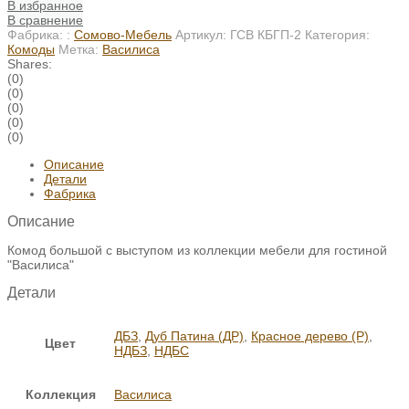
В избранное
В сравнение
Фабрика: :
Сомово-Мебель
Артикул:
ГСВ КБГП-2
Категория:
Комоды
Метка:
Василиса
Shares:
(0)
(0)
(0)
(0)
(0)
Описание
Детали
Фабрика
Описание
Комод большой с выступом из коллекции мебели для гостиной
"Василиса"
Детали
ДБЗ
,
Дуб Патина (ДР)
,
Красное дерево (Р)
,
Цвет
НДБЗ
,
НДБС
Коллекция
Василиса