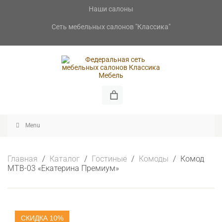
Skip
Наши салоны
to
content
Сеть мебельных салонов "Классика"
Skip
to
Menu
content
Главная
/
Каталог
/
Гостиные
/
Комоды
/
Комод
МТВ-03 «Екатерина Премиум»
СКИДКА 10%