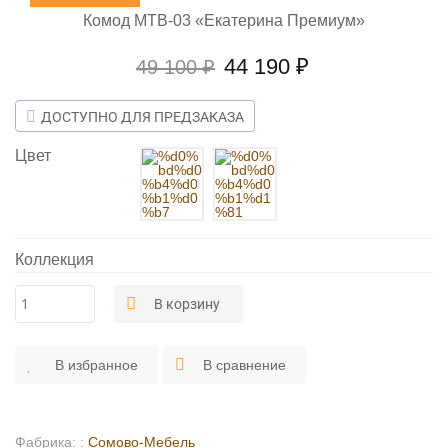
Комод МТВ-03 «Екатерина Премиум»
Первоначальная
Текущая
44 190
₽
49 100
₽
цена
цена:
составляла
44
ДОСТУПНО ДЛЯ ПРЕДЗАКАЗА
49
190 ₽.
Цвет
100 ₽.
Коллекция
Количество
В корзину
товара
Комод
МТВ-03
"Екатерина
В избранное
В сравнение
Премиум"
Фабрика: :
Сомово-Мебель