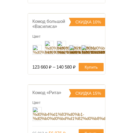
составляла
107
119
820 ₽.
800 ₽.
Комод большой
СКИДКА 10%
«Василиса»
В избранное
Цвет
123 660
₽
–
140 580
₽
Купить
Комод «Рита»
СКИДКА 15%
В избранное
Цвет
Первоначальная
Текущая