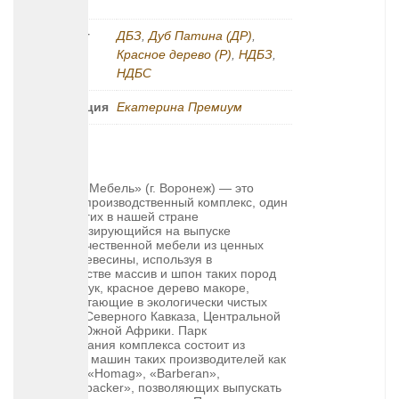
Цвет
ДБЗ
,
Дуб Патина (ДР)
,
Красное дерево (Р)
,
НДБЗ
,
НДБС
Коллекция
Екатерина Премиум
«Сомово-Мебель» (г. Воронеж) — это
крупный производственный комплекс, один
из немногих в нашей стране
специализирующийся на выпуске
высококачественной мебели из ценных
пород древесины, используя в
производстве массив и шпон таких пород
как дуб, бук, красное дерево макоре,
произрастающие в экологически чистых
районах Северного Кавказа, Центральной
России, Южной Африки. Парк
оборудования комплекса состоит из
станков и машин таких производителей как
«Kuper», «Homag», «Barberan»,
«Reichenbacker», позволяющих выпускать