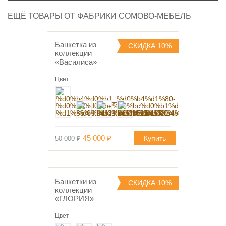
ЕЩЁ ТОВАРЫ ОТ ФАБРИКИ СОМОВО-МЕБЕЛЬ
Банкетка из
СКИДКА 10%
коллекции
В избранное
«Василиса»
Цвет
Первоначальная
Текущая
45 000
₽
Купить
50 000
₽
цена
цена:
составляла
45
50
000 ₽.
000 ₽.
Банкетки из
СКИДКА 10%
коллекции
В избранное
«ГЛОРИЯ»
Цвет