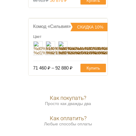
56 876
₽
Купить
66 913
₽
цена
цена:
составляла
56
66
876 ₽.
913 ₽.
Комод «Сильвия»
СКИДКА 10%
В избранное
Цвет
71 460
₽
–
92 880
₽
Купить
Как покупать?
Просто как дважды два
Как оплатить?
Любые способы оплаты