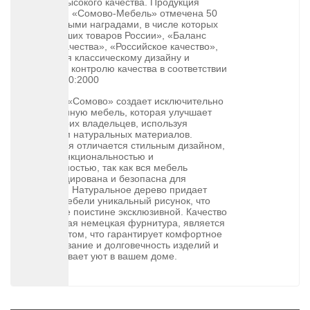
мебель высокого качества. Продукция
компании «Сомово-Мебель» отмечена 50
престижными наградами, в числе которых
«100 лучших товаров России», «Баланс
цены и качества», «Российское качество»,
благодаря классическому дизайну и
высокому контролю качества в соответствии
с ISO 9000:2000
Фабрика «Сомово» создает исключительно
качественную мебель, которая улучшает
жизнь своих владельцев, используя
максимум натуральных материалов.
Продукция отличается стильным дизайном,
многофункциональностью и
экологичностью, так как вся мебель
сертифицирована и безопасна для
здоровья. Натуральное дерево придает
каждой мебели уникальный рисунок, что
делает ее поистине эксклюзивной. Качество
и надежная немецкая фурнитура, является
приоритетом, что гарантирует комфортное
использование и долговечность изделий и
обеспечивает уют в вашем доме.