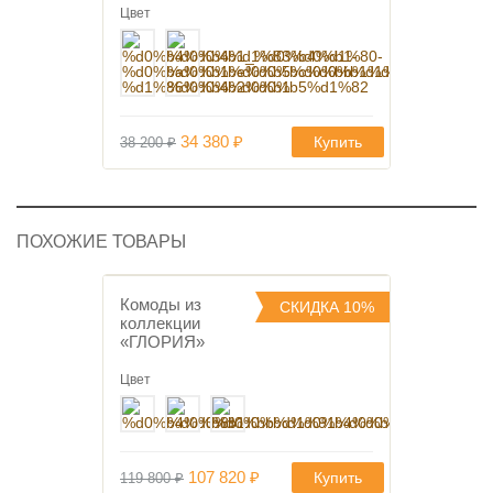
Цвет
Первоначальная
Текущая
34 380
₽
Купить
38 200
₽
цена
цена:
составляла
34
38
380 ₽.
200 ₽.
ПОХОЖИЕ ТОВАРЫ
Комоды из
СКИДКА 10%
коллекции
В избранное
«ГЛОРИЯ»
Цвет
Первоначальная
Текущая
107 820
₽
Купить
119 800
₽
цена
цена: