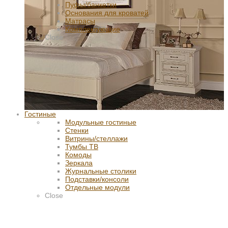
Пуфы/банкетки
Основания для кроватей
Матрасы
Комплектующие
Close
Гостиные
Модульные гостиные
Стенки
Витрины/стеллажи
Тумбы ТВ
Комоды
Зеркала
Журнальные столики
Подставки/консоли
Отдельные модули
Close