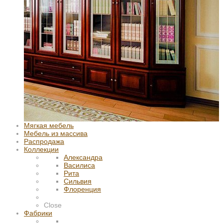
Мягкая мебель
Мебель из массива
Распродажа
Коллекции
Александра
Василиса
Рита
Сильвия
Флоренция
Close
Фабрики