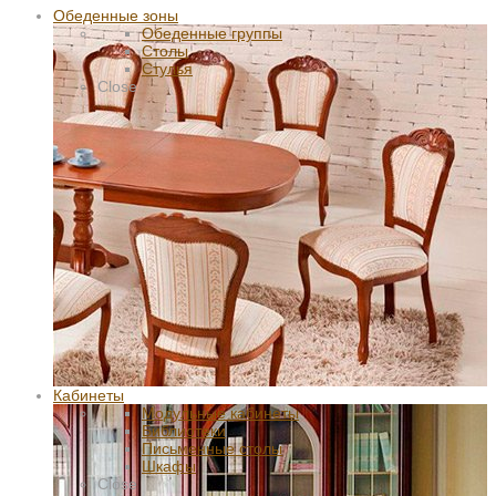
Обеденные зоны
Обеденные группы
Столы
Стулья
Close
Кабинеты
Модульные кабинеты
Библиотеки
Письменные столы
Шкафы
Close