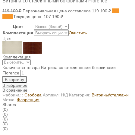
Витрина со стеклянными боковинами Florence
119 100
₽
Первоначальная цена составляла 119 100 ₽.
107
190
₽
Текущая цена: 107 190 ₽.
Цвет
Комплектация
Очистить
Цвет
Комплектация
Количество товара Витрина со стеклянными боковинами
Florence
В корзину
В избранное
В сравнение
Фабрика: :
Свобода
Артикул:
Н/Д
Категория:
Витрины/стеллажи
Метка:
Флоренция
Shares:
(0)
(0)
(0)
(0)
(0)