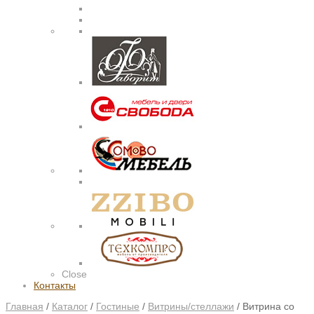
Close
Контакты
Главная
/
Каталог
/
Гостиные
/
Витрины/стеллажи
/
Витрина со