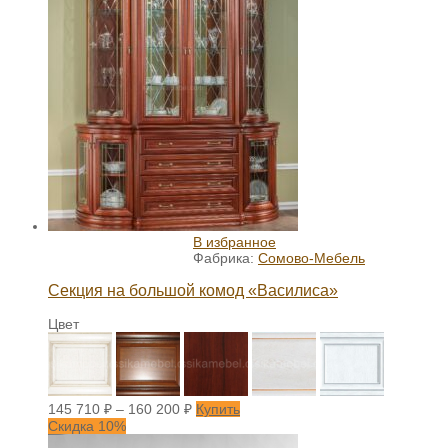
В избранное
Фабрика:
Сомово-Мебель
Секция на большой комод «Василиса»
Цвет
145 710
₽
–
160 200
₽
Купить
Скидка 10%