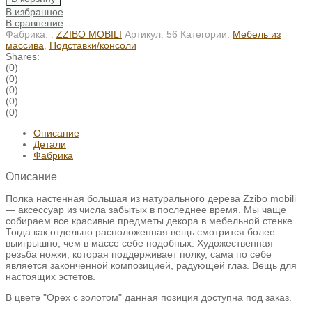
В избранное
В сравнение
Фабрика: :
ZZIBO MOBILI
Артикул:
56
Категории:
Мебель из
массива
,
Подставки/консоли
Shares:
(0)
(0)
(0)
(0)
(0)
Описание
Детали
Фабрика
Описание
Полка настенная большая из натурального дерева Zzibo mobili
— аксессуар из числа забытых в последнее время. Мы чаще
собираем все красивые предметы декора в мебельной стенке.
Тогда как отдельно расположенная вещь смотрится более
выигрышно, чем в массе себе подобных. Художественная
резьба ножки, которая поддерживает полку, сама по себе
является законченной композицией, радующей глаз. Вещь для
настоящих эстетов.
В цвете "Орех с золотом" данная позиция доступна под заказ.