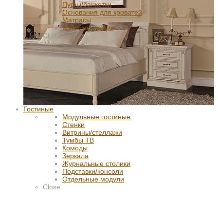
Пуфы/банкетки
Основания для кроватей
Матрасы
Комплектующие
Close
Гостиные
Модульные гостиные
Стенки
Витрины/стеллажи
Тумбы ТВ
Комоды
Зеркала
Журнальные столики
Подставки/консоли
Отдельные модули
Close