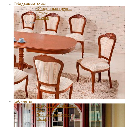
Обеденные зоны
Обеденные группы
Столы
Стулья
Close
Кабинеты
Модульные кабинеты
Библиотеки
Письменные столы
Шкафы
Close