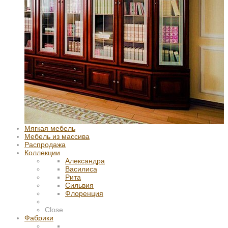
Мягкая мебель
Мебель из массива
Распродажа
Коллекции
Александра
Василиса
Рита
Сильвия
Флоренция
Close
Фабрики