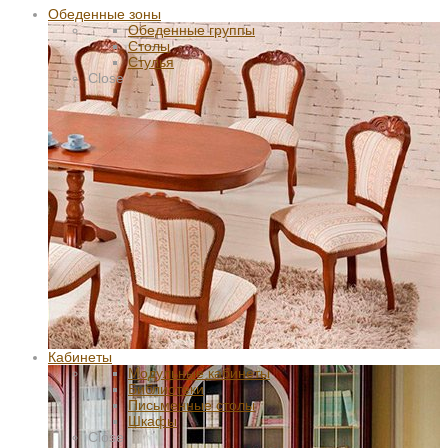
Обеденные зоны
Обеденные группы
Столы
Стулья
Close
Кабинеты
Модульные кабинеты
Библиотеки
Письменные столы
Шкафы
Close