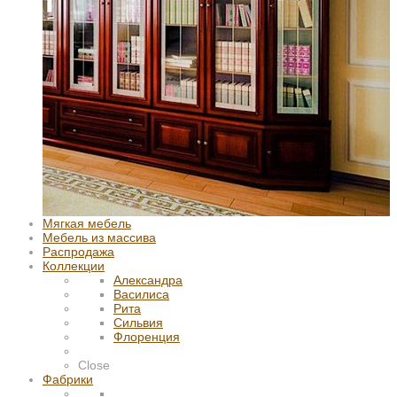
Мягкая мебель
Мебель из массива
Распродажа
Коллекции
Александра
Василиса
Рита
Сильвия
Флоренция
Close
Фабрики