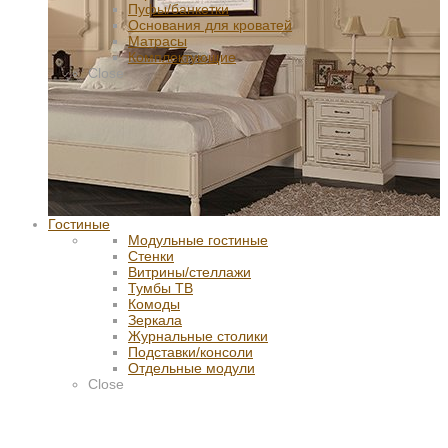
Пуфы/банкетки
Основания для кроватей
Матрасы
Комплектующие
Close
Гостиные
Модульные гостиные
Стенки
Витрины/стеллажи
Тумбы ТВ
Комоды
Зеркала
Журнальные столики
Подставки/консоли
Отдельные модули
Close