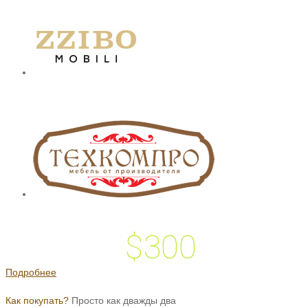
$300
 подарок на
Подробнее
Как покупать?
Просто как дважды два