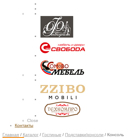
Close
Контакты
Главная
/
Каталог
/
Гостиные
/
Подставки/консоли
/
Консоль