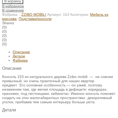
В корзину
В избранное
В сравнение
Фабрика: :
ZZIBO MOBILI
Артикул:
153
Категории:
Мебель из
массива
,
Подставки/консоли
Shares:
(0)
(0)
(0)
(0)
(0)
Описание
Детали
Фабрика
Описание
Консоль 153 из натурального дерева Zzibo mobili — не совсем
привычный, но очень практичный для наших квартир
предмет. Его основная особенность — он узкий, поэтому
незаменим там, где жилая площадь в дефиците: коридорах,
прихожих, под лестницами, кабинетах. Именно консоль поможет
создать на этих малогабаритных пространствах декоративный
уголок, прибавив тем самым интерьеру больше уюта.
Детали