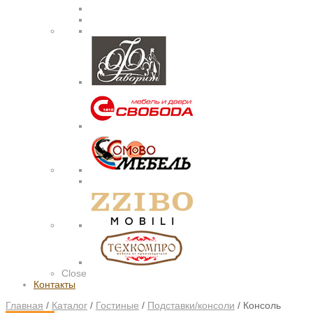
Close
Контакты
Главная
/
Каталог
/
Гостиные
/
Подставки/консоли
/
Консоль