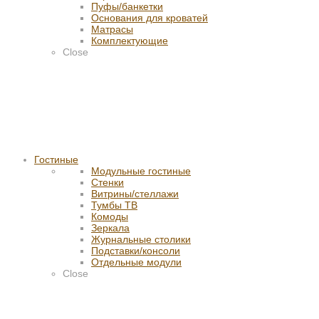
Пуфы/банкетки
Основания для кроватей
Матрасы
Комплектующие
Close
Гостиные
Модульные гостиные
Стенки
Витрины/стеллажи
Тумбы ТВ
Комоды
Зеркала
Журнальные столики
Подставки/консоли
Отдельные модули
Close