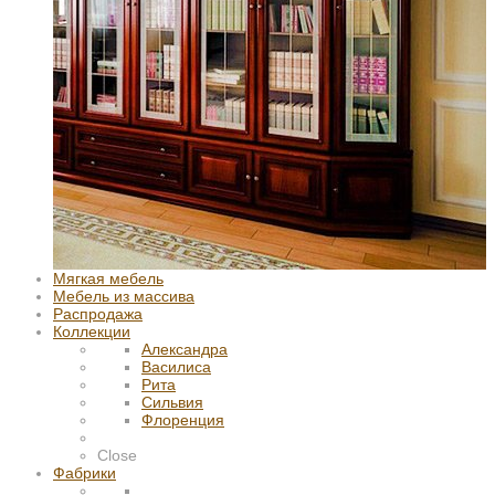
Мягкая мебель
Мебель из массива
Распродажа
Коллекции
Александра
Василиса
Рита
Сильвия
Флоренция
Close
Фабрики