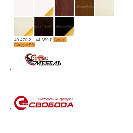
40 470
₽
–
44 650
₽
Купить
Скидка 5%