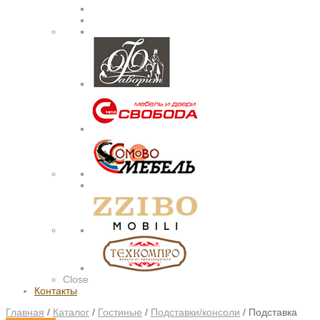
Close
Контакты
Главная
/
Каталог
/
Гостиные
/
Подставки/консоли
/
Подставка