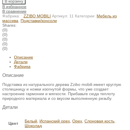
В корзину
В избранное
В сравнение
Фабрика: :
ZZIBO MOBILI
Артикул:
11
Категории:
Мебель из
массива
,
Подставки/консоли
Shares:
(0)
(0)
(0)
(0)
(0)
Описание
Детали
Фабрика
Описание
Подставка из натурального дерева Zzibo mobili имеет круглую
столешницу и ножки изогнутой формы, что уже создает
настроение гармонии и мягкости. Прибавьте сюда теплоту
природного материала и со вкусом выполненную резьбу.
Детали
Белый
,
Испанский орех
,
Орех
,
Слоновая кость
,
Цвет
Шоколад