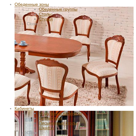
Обеденные зоны
Обеденные группы
Столы
Стулья
Close
Кабинеты
Модульные кабинеты
Библиотеки
Письменные столы
Шкафы
Close