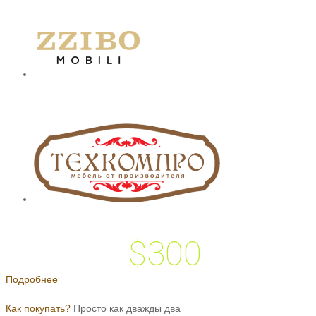
$300
 подарок на
Подробнее
Как покупать?
Просто как дважды два