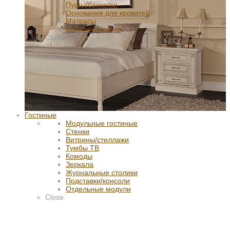
Пуфы/банкетки
Основания для кроватей
Матрасы
Комплектующие
Close
Гостиные
Модульные гостиные
Стенки
Витрины/стеллажи
Тумбы ТВ
Комоды
Зеркала
Журнальные столики
Подставки/консоли
Отдельные модули
Close