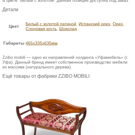
В цвете "Белый с золотом" данная позиция доступна под заказ.
Детали
Белый с золотой патиной
,
Испанский орех
,
Орех
,
Цвет
Слоновая кость
,
Шоколад
Габариты
465х335х635мм
Zzibo mobili — одно из направлений холдинга «Уфамебель» (г.
Уфа). Данный бренд имеет собственное производство мебели
из массива (натурального дерева).
Ещё товары от фабрики ZZIBO MOBILI