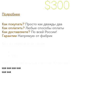
$300
 подарок на
Подробнее
Как покупать?
Просто как дважды два
Как оплатить?
Любые способы оплаты
Как доставляете?
По всей России!
Гарантии
Напрямую от фабрик
Мы в социальных сетях
VK
2026
Сеть мебельных салонов "Классика"