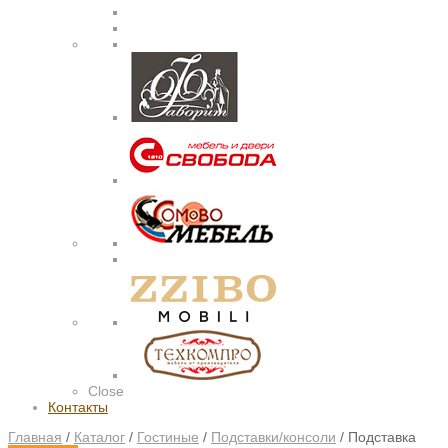
Close
Контакты
Главная
/
Каталог
/
Гостиные
/
Подставки/консоли
/
Подставка