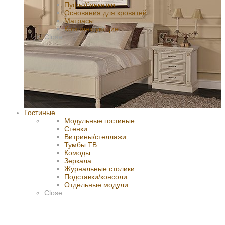
Пуфы/банкетки
Основания для кроватей
Матрасы
Комплектующие
Close
Гостиные
Модульные гостиные
Стенки
Витрины/стеллажи
Тумбы ТВ
Комоды
Зеркала
Журнальные столики
Подставки/консоли
Отдельные модули
Close