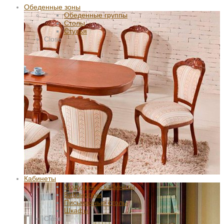
Обеденные зоны
Обеденные группы
Столы
Стулья
Close
Кабинеты
Модульные кабинеты
Библиотеки
Письменные столы
Шкафы
Close