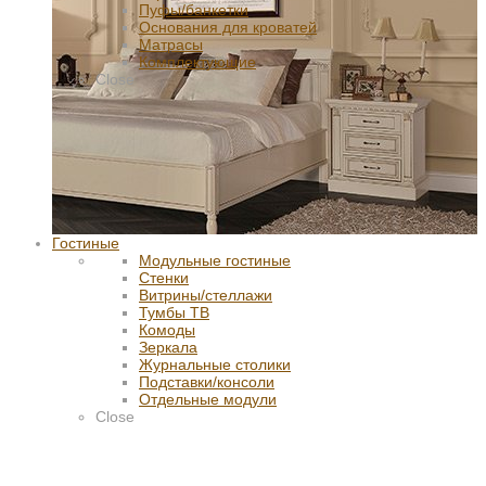
Пуфы/банкетки
Основания для кроватей
Матрасы
Комплектующие
Close
Гостиные
Модульные гостиные
Стенки
Витрины/стеллажи
Тумбы ТВ
Комоды
Зеркала
Журнальные столики
Подставки/консоли
Отдельные модули
Close