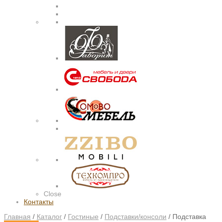
Close
Контакты
Главная
/
Каталог
/
Гостиные
/
Подставки/консоли
/
Подставка