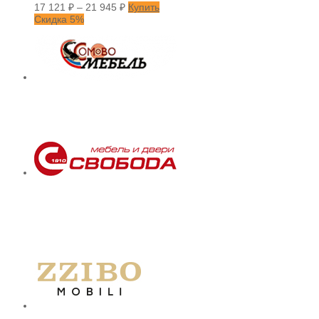
17 121
₽
–
21 945
₽
Купить
Скидка 5%