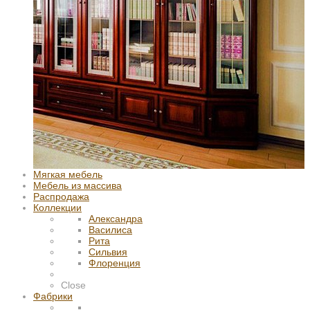
Мягкая мебель
Мебель из массива
Распродажа
Коллекции
Александра
Василиса
Рита
Сильвия
Флоренция
Close
Фабрики