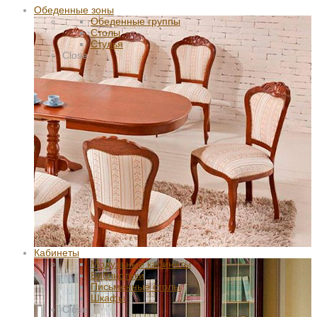
Обеденные зоны
Обеденные группы
Столы
Стулья
Close
Кабинеты
Модульные кабинеты
Библиотеки
Письменные столы
Шкафы
Close