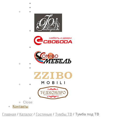
Close
Контакты
Главная
/
Каталог
/
Гостиные
/
Тумбы ТВ
/
Тумба под ТВ