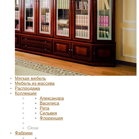
Мягкая мебель
Мебель из массива
Распродажа
Коллекции
Александра
Василиса
Рита
Сильвия
Флоренция
Close
Фабрики