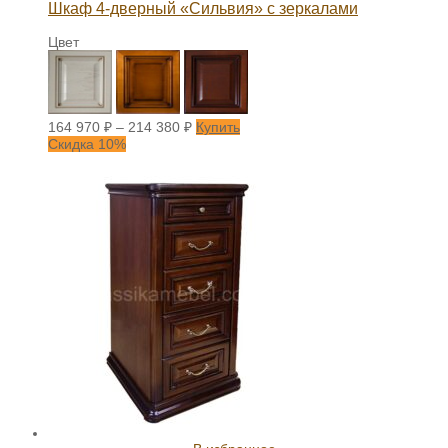
Шкаф 4-дверный «Сильвия» с зеркалами
Цвет
164 970
₽
–
214 380
₽
Купить
Скидка 10%