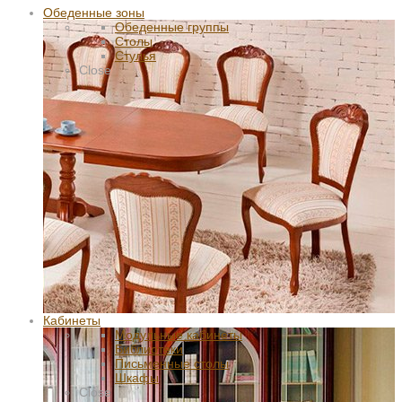
Обеденные зоны
Обеденные группы
Столы
Стулья
Close
Кабинеты
Модульные кабинеты
Библиотеки
Письменные столы
Шкафы
Close