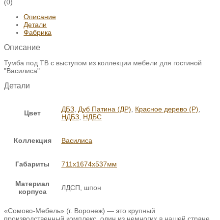
(0)
Описание
Детали
Фабрика
Описание
Тумба под ТВ с выступом из коллекции мебели для гостиной
"Василиса"
Детали
ДБЗ
,
Дуб Патина (ДР)
,
Красное дерево (Р)
,
Цвет
НДБЗ
,
НДБС
Коллекция
Василиса
Габариты
711х1674х537мм
Материал
ЛДСП, шпон
корпуса
«Сомово-Мебель» (г. Воронеж) — это крупный
производственный комплекс, один из немногих в нашей стране