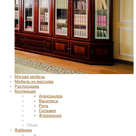
Мягкая мебель
Мебель из массива
Распродажа
Коллекции
Александра
Василиса
Рита
Сильвия
Флоренция
Close
Фабрики