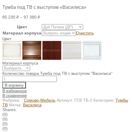
Тумба под ТВ с выступом «Василиса»
85 230
₽
–
97 380
₽
Цвет
Материал корпуса
Очистить
Цвет
Материал корпуса
Количество товара Тумба под ТВ с выступом "Василиса"
В корзину
В избранное
В сравнение
Фабрика: :
Сомово-Мебель
Артикул:
ГСВ ТБ-2
Категория:
Тумбы
ТВ
Метка:
Василиса
Shares:
(0)
(0)
(0)
(0)