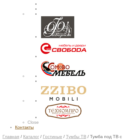
Close
Контакты
Главная
/
Каталог
/
Гостиные
/
Тумбы ТВ
/
Тумба под ТВ с