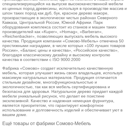
специализирующийся на выпуске высококачественной мебели
из ценных пород древесины, используя в производстве массив и
шпон таких пород как дуб, бук, красное дерево макоре,
произрастающие в экологически чистых районах Северного
Кавказа, Центральной России, Южной Африки. Парк
оборудования комплекса состоит из станков и машин таких
производителей как «Kuper», «Homag», «Barberan»,
«Reichenbacker», позволяющих выпускать мебель высокого
качества. Продукция компании «Сомово-Мебель» отмечена 50
престижными наградами, в числе которых «100 лучших товаров
России», «Баланс цены и качества», «Российское качество»,
благодаря классическому дизайну и высокому контролю
качества в соответствии с ISO 9000:2000
Фабрика «Сомово» создает исключительно качественную
мебель, которая улучшает жизнь своих владельцев, используя
максимум натуральных материалов. Продукция отличается
стильным дизайном, многофункциональностью и
экологичностью, так как вся мебель сертифицирована и
безопасна для здоровья. Натуральное дерево придает каждой
мебели уникальный рисунок, что делает ее поистине
эксклюзивной. Качество и надежная немецкая фурнитура,
является приоритетом, что гарантирует комфортное
использование и долговечность изделий и обеспечивает уют в
вашем доме.
Ещё товары от фабрики Сомово-Мебель