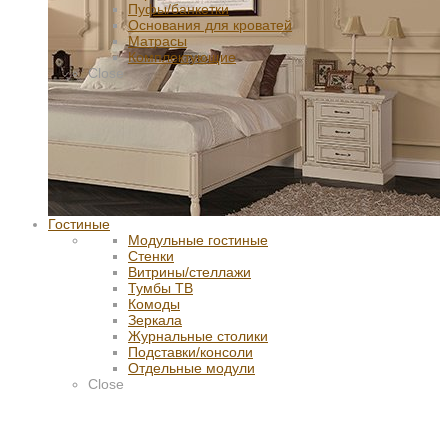
Пуфы/банкетки
Основания для кроватей
Матрасы
Комплектующие
Close
Гостиные
Модульные гостиные
Стенки
Витрины/стеллажи
Тумбы ТВ
Комоды
Зеркала
Журнальные столики
Подставки/консоли
Отдельные модули
Close