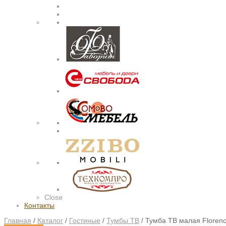
Close
Контакты
Главная
/
Каталог
/
Гостиные
/
Тумбы ТВ
/
Тумба ТВ малая Floren