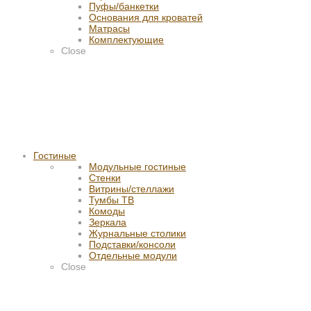
Пуфы/банкетки
Основания для кроватей
Матрасы
Комплектующие
Close
Гостиные
Модульные гостиные
Стенки
Витрины/стеллажи
Тумбы ТВ
Комоды
Зеркала
Журнальные столики
Подставки/консоли
Отдельные модули
Close