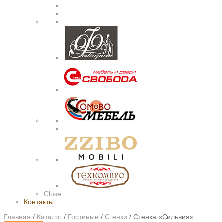
Close
Контакты
Главная
/
Каталог
/
Гостиные
/
Стенки
/
Стенка «Сильвия»