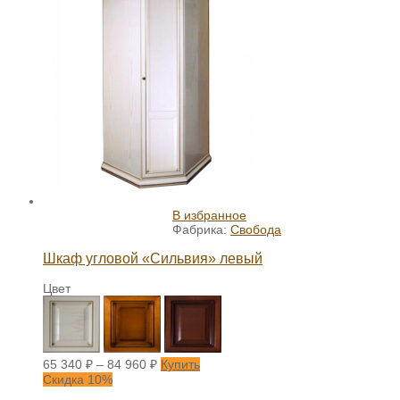
В избранное
Фабрика:
Свобода
Шкаф угловой «Сильвия» левый
Цвет
65 340
₽
–
84 960
₽
Купить
Скидка 10%