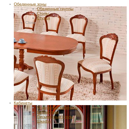
Обеденные зоны
Обеденные группы
Столы
Стулья
Close
Кабинеты
Модульные кабинеты
Библиотеки
Письменные столы
Шкафы
Close