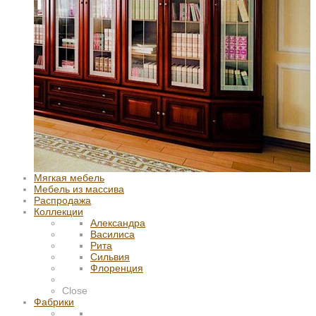
Мягкая мебель
Мебель из массива
Распродажа
Коллекции
Александра
Василиса
Рита
Сильвия
Флоренция
Close
Фабрики