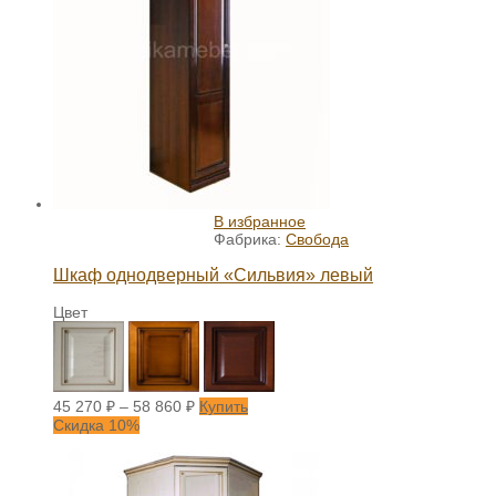
В избранное
Фабрика:
Свобода
Шкаф однодверный «Сильвия» левый
Цвет
45 270
₽
–
58 860
₽
Купить
Скидка 10%