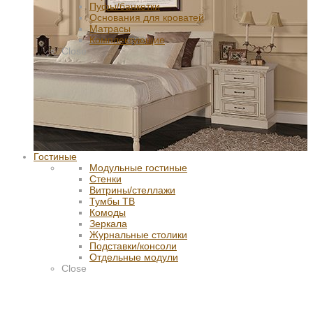
Пуфы/банкетки
Основания для кроватей
Матрасы
Комплектующие
Close
Гостиные
Модульные гостиные
Стенки
Витрины/стеллажи
Тумбы ТВ
Комоды
Зеркала
Журнальные столики
Подставки/консоли
Отдельные модули
Close