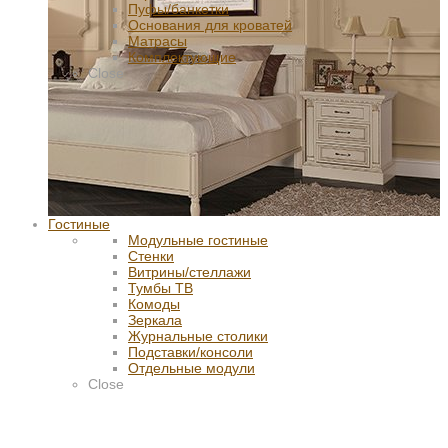
Пуфы/банкетки
Основания для кроватей
Матрасы
Комплектующие
Close
Гостиные
Модульные гостиные
Стенки
Витрины/стеллажи
Тумбы ТВ
Комоды
Зеркала
Журнальные столики
Подставки/консоли
Отдельные модули
Close