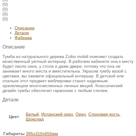
(0)
(0)
(0)
(0)
Описание
Детали
Фабрика
Описание
Тумба из натурального дерева Zzibo mobili поможет создать
качественный уютный интерьер. В рабочем кабинете она к месту
будет около окна, у стола и даже двери, потому что она не
занимает много места и вместительна. Украсив тумбу вазой с
цветами, вы оживите официальный интерьер. В детской или
спальне этот предмет меблировки станет надежным
хранилищем многочисленных личных вещей. Классический
дизайн тумбы обеспечит гармонию с любым стилем.
Детали
Белый
,
Испанский орех
,
Орех
,
Слоновая кость
,
Цвет
Шоколад
Габариты
395х310х655мм