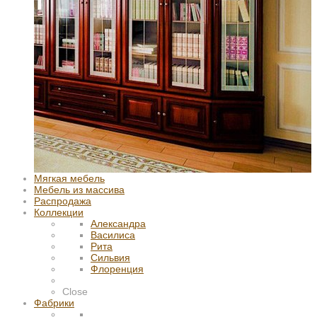
Мягкая мебель
Мебель из массива
Распродажа
Коллекции
Александра
Василиса
Рита
Сильвия
Флоренция
Close
Фабрики