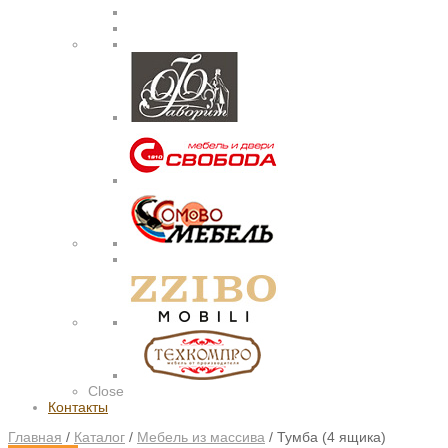
Close
Контакты
Главная
/
Каталог
/
Мебель из массива
/
Тумба (4 ящика)