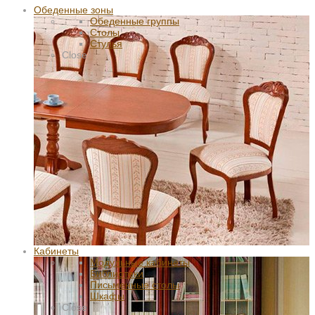
Обеденные зоны
Обеденные группы
Столы
Стулья
Close
Кабинеты
Модульные кабинеты
Библиотеки
Письменные столы
Шкафы
Close