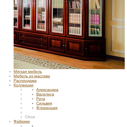
Мягкая мебель
Мебель из массива
Распродажа
Коллекции
Александра
Василиса
Рита
Сильвия
Флоренция
Close
Фабрики