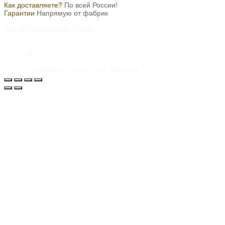
Как доставляете?
По всей России!
Гарантии
Напрямую от фабрик
Мы в социальных сетях
VK
2026
Сеть мебельных салонов "Классика"