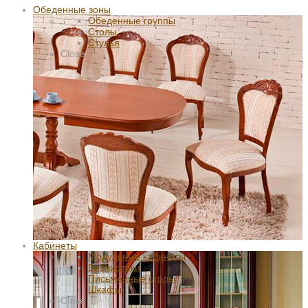
Обеденные зоны
Обеденные группы
Столы
Стулья
Close
Кабинеты
Модульные кабинеты
Библиотеки
Письменные столы
Шкафы
Close