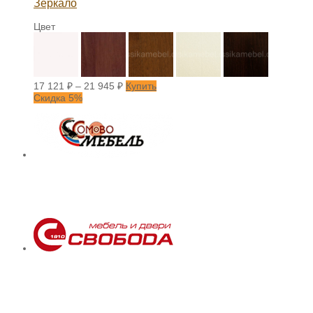
Зеркало
Цвет
17 121
₽
–
21 945
₽
Купить
Скидка 5%