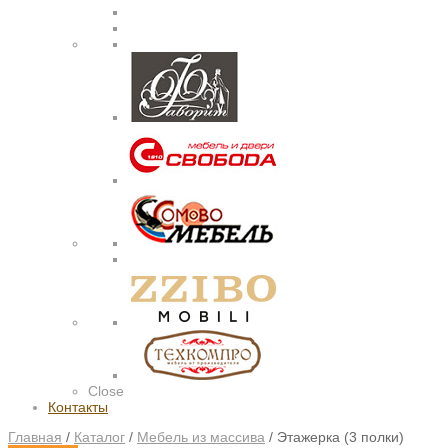
Close
Контакты
Главная
/
Каталог
/
Мебель из массива
/
Этажерка (3 полки)