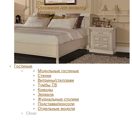
Пуфы/банкетки
Основания для кроватей
Матрасы
Комплектующие
Close
Гостиные
Модульные гостиные
Стенки
Витрины/стеллажи
Тумбы ТВ
Комоды
Зеркала
Журнальные столики
Подставки/консоли
Отдельные модули
Close