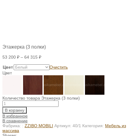
Этажерка (3 полки)
53 200
₽
–
64 315
₽
Цвет
Очистить
Цвет
Количество товара Этажерка (3 полки)
В корзину
В избранное
В сравнение
Фабрика: :
ZZIBO MOBILI
Артикул:
40/1
Категория:
Мебель из
массива
Shares: