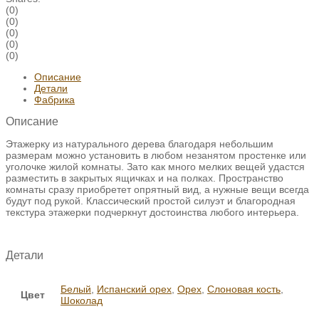
(0)
(0)
(0)
(0)
(0)
Описание
Детали
Фабрика
Описание
Этажерку из натурального дерева благодаря небольшим
размерам можно установить в любом незанятом простенке или
уголочке жилой комнаты. Зато как много мелких вещей удастся
разместить в закрытых ящичках и на полках. Пространство
комнаты сразу приобретет опрятный вид, а нужные вещи всегда
будут под рукой. Классический простой силуэт и благородная
текстура этажерки подчеркнут достоинства любого интерьера.
Детали
Белый
,
Испанский орех
,
Орех
,
Слоновая кость
,
Цвет
Шоколад