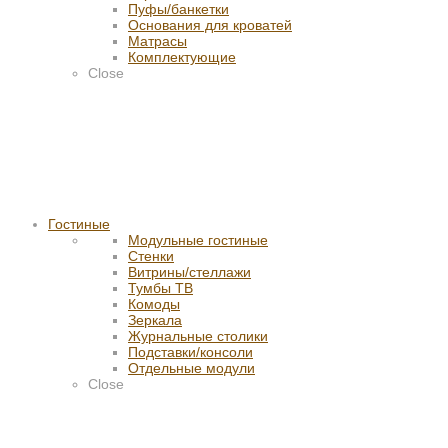
Пуфы/банкетки
Основания для кроватей
Матрасы
Комплектующие
Close
Гостиные
Модульные гостиные
Стенки
Витрины/стеллажи
Тумбы ТВ
Комоды
Зеркала
Журнальные столики
Подставки/консоли
Отдельные модули
Close