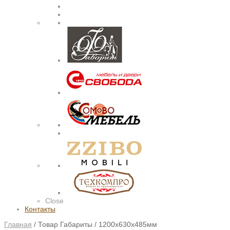
Close
Контакты
Главная
/
Товар Габариты
/
1200х630х485мм