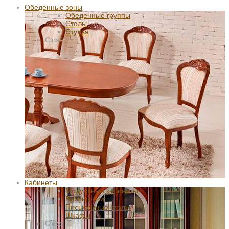
Обеденные зоны
Обеденные группы
Столы
Стулья
Close
Кабинеты
Модульные кабинеты
Библиотеки
Письменные столы
Шкафы
Close