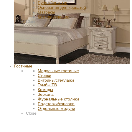
Пуфы/банкетки
Основания для кроватей
Матрасы
Комплектующие
Close
Гостиные
Модульные гостиные
Стенки
Витрины/стеллажи
Тумбы ТВ
Комоды
Зеркала
Журнальные столики
Подставки/консоли
Отдельные модули
Close