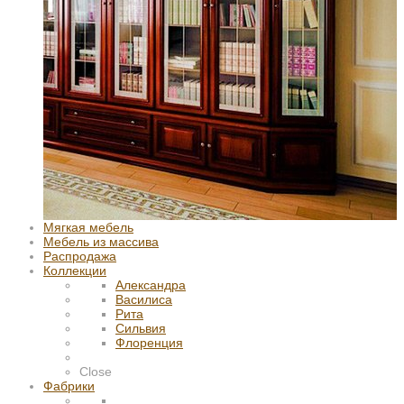
Мягкая мебель
Мебель из массива
Распродажа
Коллекции
Александра
Василиса
Рита
Сильвия
Флоренция
Close
Фабрики