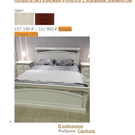
Кровать без изножья Florence с кованым элементом
Цвет
107 190
₽
–
111 960
₽
Купить
Скидка 10%
В избранное
Фабрика:
Свобода