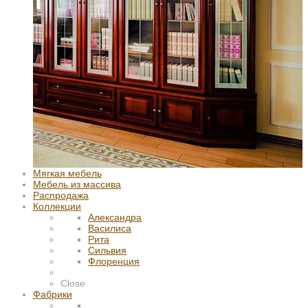
Мягкая мебель
Мебель из массива
Распродажа
Коллекции
Александра
Василиса
Рита
Сильвия
Флоренция
Close
Фабрики