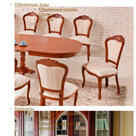
Обеденные зоны
Обеденные группы
Столы
Стулья
Close
Кабинеты
Модульные кабинеты
Библиотеки
Письменные столы
Шкафы
Close