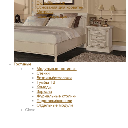
Пуфы/банкетки
Основания для кроватей
Матрасы
Комплектующие
Close
Гостиные
Модульные гостиные
Стенки
Витрины/стеллажи
Тумбы ТВ
Комоды
Зеркала
Журнальные столики
Подставки/консоли
Отдельные модули
Close