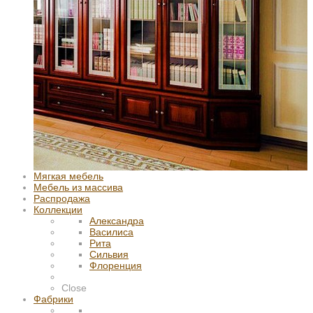
Мягкая мебель
Мебель из массива
Распродажа
Коллекции
Александра
Василиса
Рита
Сильвия
Флоренция
Close
Фабрики