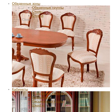
Обеденные зоны
Обеденные группы
Столы
Стулья
Close
Кабинеты
Модульные кабинеты
Библиотеки
Письменные столы
Шкафы
Close