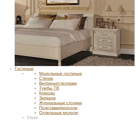
Пуфы/банкетки
Основания для кроватей
Матрасы
Комплектующие
Close
Гостиные
Модульные гостиные
Стенки
Витрины/стеллажи
Тумбы ТВ
Комоды
Зеркала
Журнальные столики
Подставки/консоли
Отдельные модули
Close