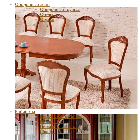
Обеденные зоны
Обеденные группы
Столы
Стулья
Close
Кабинеты
Модульные кабинеты
Библиотеки
Письменные столы
Шкафы
Close