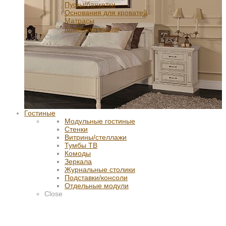
Пуфы/банкетки
Основания для кроватей
Матрасы
Комплектующие
Close
Гостиные
Модульные гостиные
Стенки
Витрины/стеллажи
Тумбы ТВ
Комоды
Зеркала
Журнальные столики
Подставки/консоли
Отдельные модули
Close