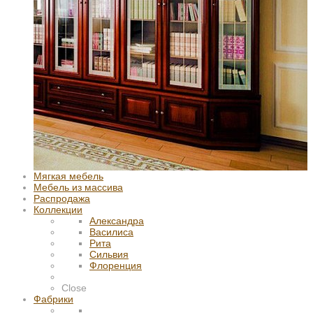
Мягкая мебель
Мебель из массива
Распродажа
Коллекции
Александра
Василиса
Рита
Сильвия
Флоренция
Close
Фабрики