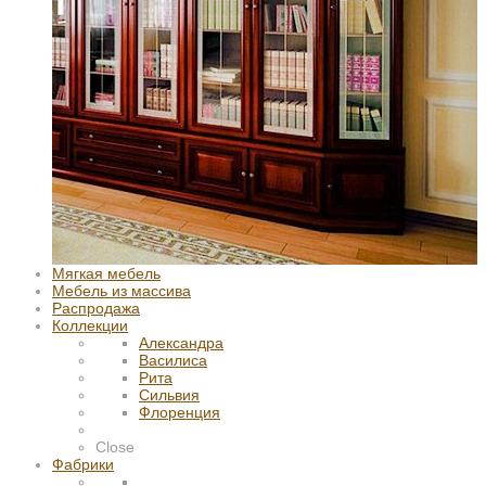
Мягкая мебель
Мебель из массива
Распродажа
Коллекции
Александра
Василиса
Рита
Сильвия
Флоренция
Close
Фабрики