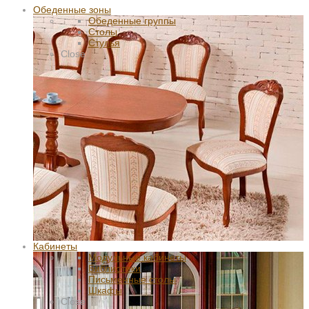
Обеденные зоны
Обеденные группы
Столы
Стулья
Close
Кабинеты
Модульные кабинеты
Библиотеки
Письменные столы
Шкафы
Close