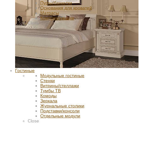
Пуфы/банкетки
Основания для кроватей
Матрасы
Комплектующие
Close
Гостиные
Модульные гостиные
Стенки
Витрины/стеллажи
Тумбы ТВ
Комоды
Зеркала
Журнальные столики
Подставки/консоли
Отдельные модули
Close