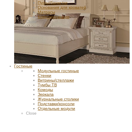
Пуфы/банкетки
Основания для кроватей
Матрасы
Комплектующие
Close
Гостиные
Модульные гостиные
Стенки
Витрины/стеллажи
Тумбы ТВ
Комоды
Зеркала
Журнальные столики
Подставки/консоли
Отдельные модули
Close