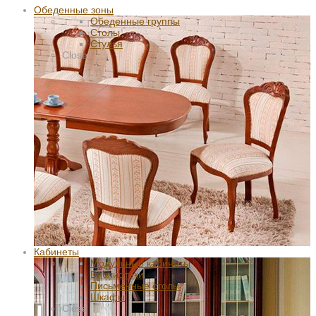
Обеденные зоны
Обеденные группы
Столы
Стулья
Close
Кабинеты
Модульные кабинеты
Библиотеки
Письменные столы
Шкафы
Close