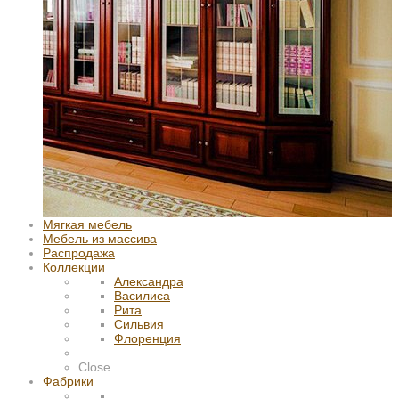
Мягкая мебель
Мебель из массива
Распродажа
Коллекции
Александра
Василиса
Рита
Сильвия
Флоренция
Close
Фабрики