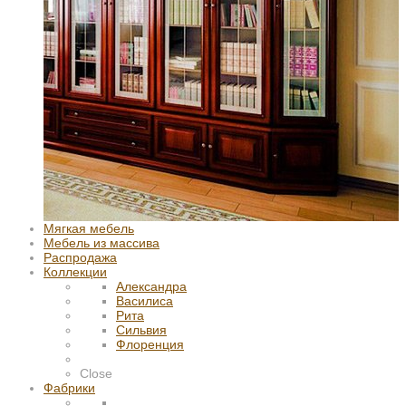
Мягкая мебель
Мебель из массива
Распродажа
Коллекции
Александра
Василиса
Рита
Сильвия
Флоренция
Close
Фабрики