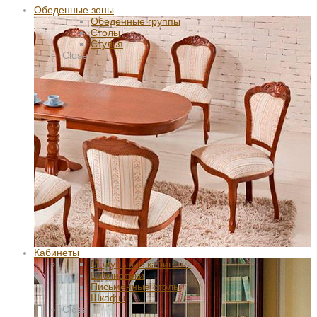
Обеденные зоны
Обеденные группы
Столы
Стулья
Close
Кабинеты
Модульные кабинеты
Библиотеки
Письменные столы
Шкафы
Close