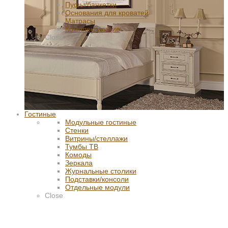
Пуфы/банкетки
Основания для кроватей
Матрасы
Комплектующие
Close
Гостиные
Модульные гостиные
Стенки
Витрины/стеллажи
Тумбы ТВ
Комоды
Зеркала
Журнальные столики
Подставки/консоли
Отдельные модули
Close