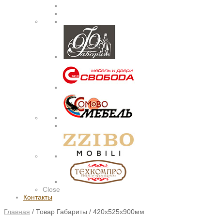
Close
Контакты
Главная
/
Товар Габариты
/
420х525х900мм