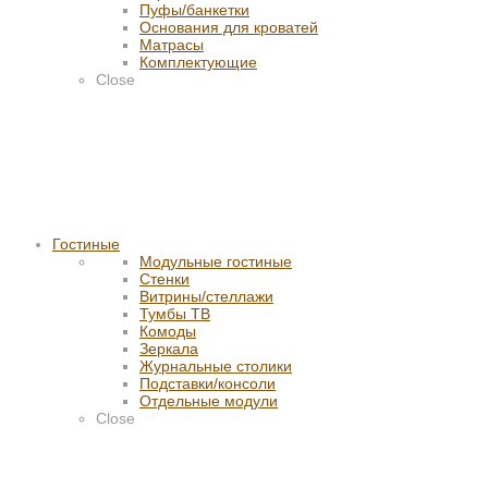
Пуфы/банкетки
Основания для кроватей
Матрасы
Комплектующие
Close
Гостиные
Модульные гостиные
Стенки
Витрины/стеллажи
Тумбы ТВ
Комоды
Зеркала
Журнальные столики
Подставки/консоли
Отдельные модули
Close