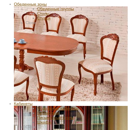
Обеденные зоны
Обеденные группы
Столы
Стулья
Close
Кабинеты
Модульные кабинеты
Библиотеки
Письменные столы
Шкафы
Close