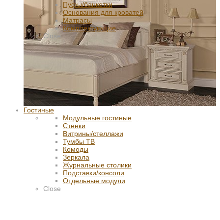
Пуфы/банкетки
Основания для кроватей
Матрасы
Комплектующие
Close
Гостиные
Модульные гостиные
Стенки
Витрины/стеллажи
Тумбы ТВ
Комоды
Зеркала
Журнальные столики
Подставки/консоли
Отдельные модули
Close