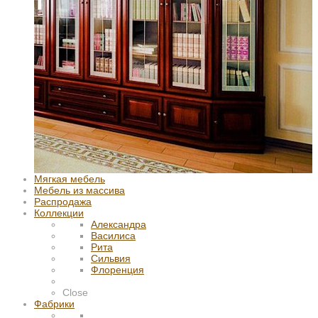
Мягкая мебель
Мебель из массива
Распродажа
Коллекции
Александра
Василиса
Рита
Сильвия
Флоренция
Close
Фабрики